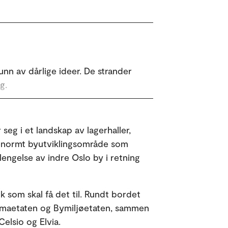
nn av dårlige ideer. De strander
g.
er og næringsliv nye måter å
ealisere sirkulære energi som en del
seg i et landskap av lagerhaller,
Et enormt byutviklingsområde som
il for at gode initiativ blir varig
rlengelse av indre Oslo by i retning
ter.
n er kvalitetssikret av OsloMet.
k som skal få det til. Rundt bordet
Klimaetaten og Bymiljøetaten, sammen
elsio og Elvia.