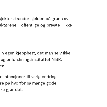
sjekter strander sjelden på grunn av
aktørene – offentlige og private – ikke
.
i.
 sin egen kjepphest, det man selv ikke
 regionforskningsinstituttet NIBR,
en.
 intensjoner til varig endring.
e på hvorfor så mange gode
kke gjør det.