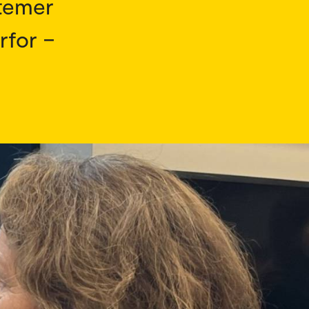
stemer
rfor –