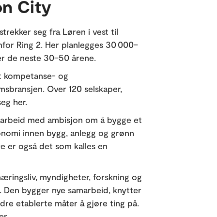
n City
rekker seg fra Løren i vest til
enfor Ring 2. Her planlegges 30 000–
er de neste 30–50 årene.
rt kompetanse- og
sbransjen. Over 120 selskaper,
seg her.
amarbeid med ambisjon om å bygge et
onomi innen bygg, anlegg og grønn
De er også det som kalles en
æringsliv, myndigheter, forskning og
ng. Den bygger nye samarbeid, knytter
ordre etablerte måter å gjøre ting på.
er.