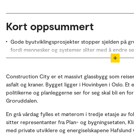
Kort oppsummert
Gode byutviklingsprosjekter stopper sjelden på gru
fordi mennesker og systemer sliter med å endre se
I Hovinbyen i Oslo tester forskere, kommunale etat
samarbeide om helhetlig energiplanlegging, for å r
Construction City er et massivt glassbygg som reiser 
av sirkulærøkonomi.
asfalt og kraner. Bygget ligger i Hovinbyen i Oslo. 
Forskere ved OsloMet vil forstå hva som faktisk skal t
politikerne og planleggerne ser for seg skal bli en fo
systemendring – ikke bare vellykkede enkeltprosjek
Groruddalen.
Kort oppsummert er laget ved hjelp av Claude. Tekste
En grå vårdag fylles et møterom i tredje etasje av fol
sitter representanter fra Plan- og bygningsetaten, 
med private utviklere og energiselskapene Hafslund C