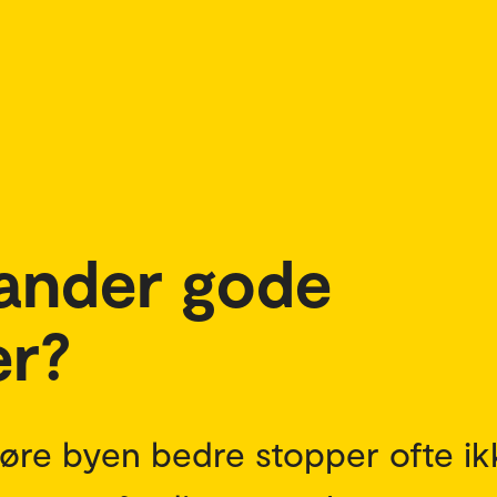
rander gode
er?
jøre byen bedre stopper ofte ik