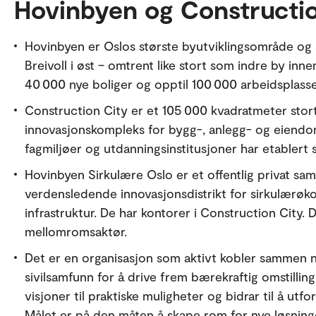
Hovinbyen og Constructio
Hovinbyen er Oslos største byutviklingsområde og st
Breivoll i øst – omtrent like stort som indre by inn
40 000 nye boliger og opptil 100 000 arbeidsplass
Construction City er et 105 000 kvadratmeter sto
innovasjonskompleks for bygg-, anlegg- og eiendom
fagmiljøer og utdanningsinstitusjoner har etablert 
Hovinbyen Sirkulære Oslo er et offentlig privat s
verdensledende innovasjonsdistrikt for sirkulærøk
infrastruktur. De har kontorer i Construction City. 
mellomromsaktør.
Det er en organisasjon som aktivt kobler sammen n
sivilsamfunn for å drive frem bærekraftig omstilli
visjoner til praktiske muligheter og bidrar til å utf
Målet er på den måten å skape rom for nye løsning