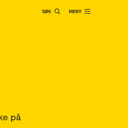
SØK
MENY
ke på