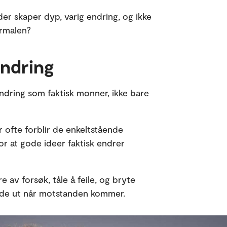
eder skaper dyp, varig endring, og ikke
ormalen?
endring
 endring som faktisk monner, ikke bare
r ofte forblir de enkeltstående
for at gode ideer faktisk endrer
av forsøk, tåle å feile, og bryte
olde ut når motstanden kommer.