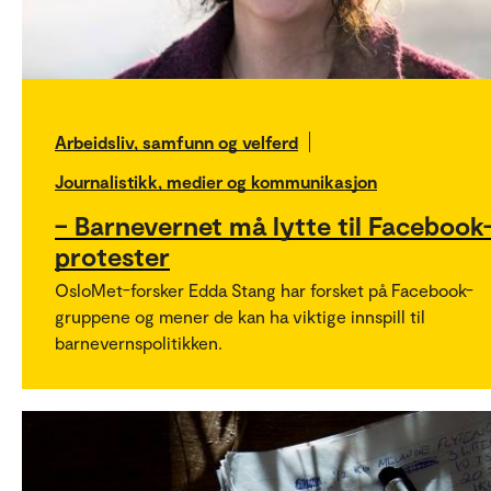
Arbeidsliv, samfunn og velferd
Journalistikk, medier og kommunikasjon
– Barnevernet må lytte til Facebook
protester
OsloMet-forsker Edda Stang har forsket på Facebook-
gruppene og mener de kan ha viktige innspill til
barnevernspolitikken.