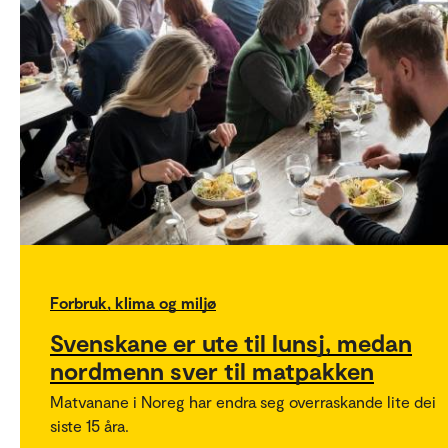
Forbruk, klima og miljø
Svenskane er ute til lunsj, medan
nordmenn sver til matpakken
Matvanane i Noreg har endra seg overraskande lite dei
siste 15 åra.