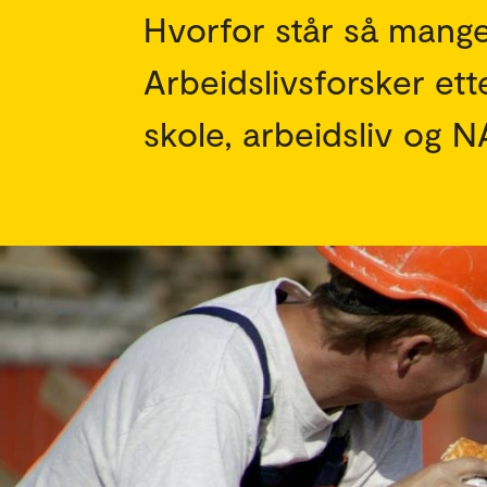
Hvorfor står så mange
Arbeidslivsforsker et
skole, arbeidsliv og N