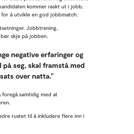
 kandidaten kommer raskt ut i jobb,
a for å utvikle en god jobbmatch.
tsetninger. Jobbtrening,
g bør skje på jobben.
nge negative erfaringer og
 på seg, skal framstå med
sats over natta.
 foregå samtidig med at
eren.
re rustet til å inkludere flere inn i