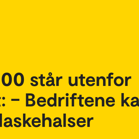
00 står utenfor
t: – Bedriftene k
laskehalser