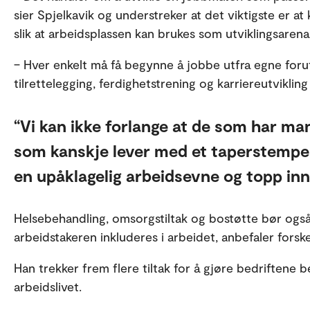
sier Spjelkavik og understreker at det viktigste er at
slik at arbeidsplassen kan brukes som utviklingsaren
– Hver enkelt må få begynne å jobbe utfra egne foru
tilrettelegging, ferdighetstrening og karriereutviklin
Vi kan ikke forlange at de som har ma
som kanskje lever med et taperstempel
en upåklagelig arbeidsevne og topp inn
Helsebehandling, omsorgstiltak og bostøtte bør også
arbeidstakeren inkluderes i arbeidet, anbefaler forsk
Han trekker frem flere tiltak for å gjøre bedriftene bed
arbeidslivet.