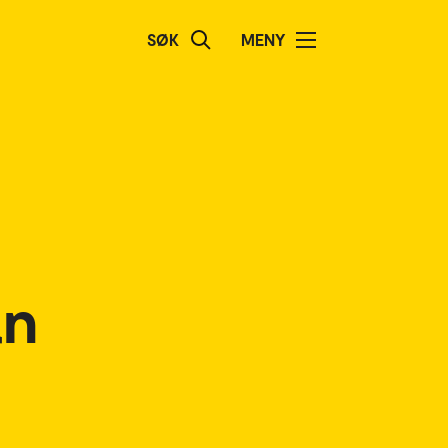
SØK
MENY
an