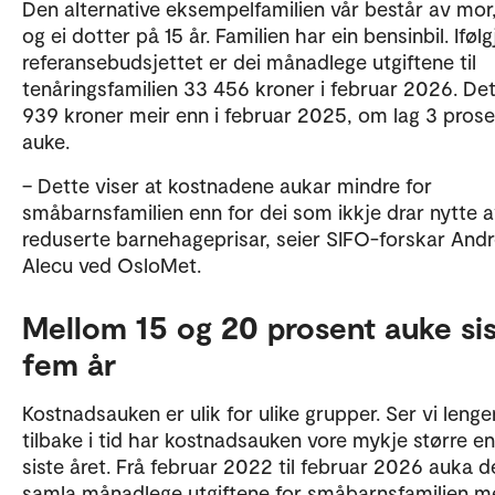
Den alternative eksempelfamilien vår består av mor,
og ei dotter på 15 år. Familien har ein bensinbil. Ifølg
referansebudsjettet er dei månadlege utgiftene til
tenåringsfamilien 33 456 kroner i februar 2026. Det
939 kroner meir enn i februar 2025, om lag 3 prose
auke.
– Dette viser at kostnadene aukar mindre for
småbarnsfamilien enn for dei som ikkje drar nytte 
reduserte barnehageprisar, seier SIFO-forskar And
Alecu ved OsloMet.
Mellom 15 og 20 prosent auke si
fem år
Kostnadsauken er ulik for ulike grupper. Ser vi lenge
tilbake i tid har kostnadsauken vore mykje større e
siste året. Frå februar 2022 til februar 2026 auka d
samla månadlege utgiftene for småbarnsfamilien 