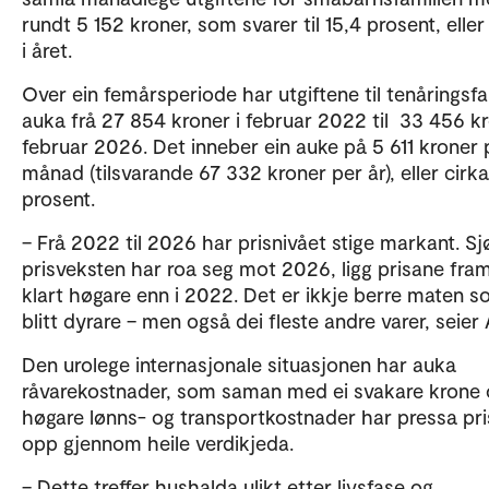
rundt 5 152 kroner, som svarer til 15,4 prosent, eller
i året.
Over ein femårsperiode har utgiftene til tenåringsfa
auka frå 27 854 kroner i februar 2022 til 33 456 kr
februar 2026. Det inneber ein auke på 5 611 kroner 
månad (tilsvarande 67 332 kroner per år), eller cirk
prosent.
– Frå 2022 til 2026 har prisnivået stige markant. S
prisveksten har roa seg mot 2026, ligg prisane fram
klart høgare enn i 2022. Det er ikkje berre maten 
blitt dyrare – men også dei fleste andre varer, seier 
Den urolege internasjonale situasjonen har auka
råvarekostnader, som saman med ei svakare krone
høgare lønns- og transportkostnader har pressa pr
opp gjennom heile verdikjeda.
– Dette treffer hushalda ulikt etter livsfase og