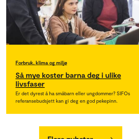
Forbruk, klima og miljø
Så mye koster barna deg i ulike
livsfaser
Er det dyrest å ha småbarn eller ungdommer? SIFOs
referansebudsjett kan gi deg en god pekepinn.
Flere nyheter