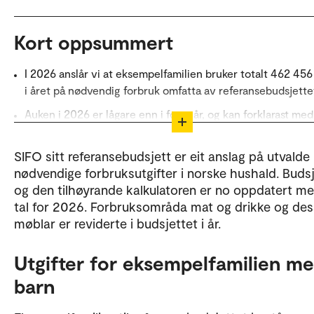
Kort oppsummert
I 2026 anslår vi at eksempelfamilien bruker totalt 462 456
i året på nødvendig forbruk omfatta av referansebudsjette
Auken i 2026 er lågare enn i førre år, og kan forklarast med
barnehage har blitt billigare.
SIFO sitt referansebudsjett er eit anslag på utvalde
Over ein femårsperiode har utgiftene for eksempelfamilie
nødvendige forbruksutgifter i norske hushald. Buds
med om lag 20 prosent.
og den tilhøyrande kalkulatoren er no oppdatert m
tal for 2026. Forbruksområda mat og drikke og de
møblar er reviderte i budsjettet i år.
Utgifter for eksempelfamilien me
barn