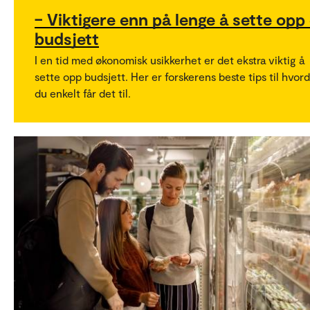
– Viktigere enn på lenge å sette opp 
budsjett
I en tid med økonomisk usikkerhet er det ekstra viktig å
sette opp budsjett. Her er forskerens beste tips til hvor
du enkelt får det til.