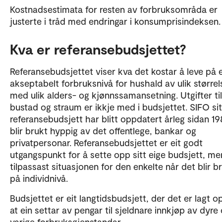
Kostnadsestimata for resten av forbruksområda er
justerte i tråd med endringar i konsumprisindeksen
Kva er referansebudsjettet?
Referansebudsjettet viser kva det kostar å leve på e
akseptabelt forbruksnivå for hushald av ulik størrel
med ulik alders- og kjønnssamansetning. Utgifter til
bustad og straum er ikkje med i budsjettet. SIFO sit
referansebudsjett har blitt oppdatert årleg sidan 1
blir brukt hyppig av det offentlege, bankar og
privatpersonar. Referansebudsjettet er eit godt
utgangspunkt for å sette opp sitt eige budsjett, m
tilpassast situasjonen for den enkelte når det blir b
på individnivå.
Budsjettet er eit langtidsbudsjett, der det er lagt op
at ein settar av pengar til sjeldnare innkjøp av dyre
varige forbruksgjenstandar.