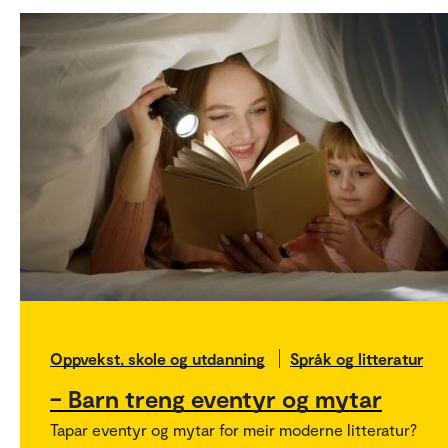
Oppvekst, skole og utdanning
Språk og litteratur
– Barn treng eventyr og mytar
Tapar eventyr og mytar for meir moderne litteratur?