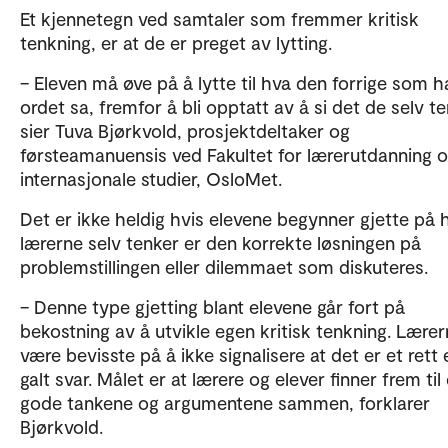
Et kjennetegn ved samtaler som fremmer kritisk
tenkning, er at de er preget av lytting.
– Eleven må øve på å lytte til hva den forrige som 
ordet sa, fremfor å bli opptatt av å si det de selv t
sier Tuva Bjørkvold, prosjektdeltaker og
førsteamanuensis ved Fakultet for lærerutdanning 
internasjonale studier, OsloMet.
Det er ikke heldig hvis elevene begynner gjette på 
lærerne selv tenker er den korrekte løsningen på
problemstillingen eller dilemmaet som diskuteres.
– Denne type gjetting blant elevene går fort på
bekostning av å utvikle egen kritisk tenkning. Lære
være bevisste på å ikke signalisere at det er et rett e
galt svar. Målet er at lærere og elever finner frem til
gode tankene og argumentene sammen, forklarer
Bjørkvold.