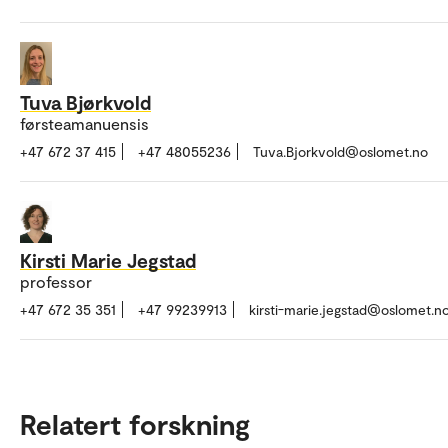
Tuva Bjørkvold
førsteamanuensis
+47 672 37 415
+47 48055236
Tuva.Bjorkvold@oslomet.no
Kirsti Marie Jegstad
professor
+47 672 35 351
+47 99239913
kirsti-marie.jegstad@oslomet.n
Relatert forskning