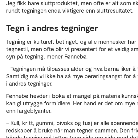
Jeg fikk bare sluttproduktet, men ofte er alt som sk
rundt tegningen enda viktigere enn sluttresultatet.
Tegn i andres tegninger
Tegning er kulturelt betinget, og alle mennesker har
tegnestil, men ofte blir vi presentert for et veldig sm
syn på tegning, mener Fønnebø.
– Tegningen må tilpasses alder og hva barna liker å 
Samtidig må vi ikke ha så mye berøringsangst for å
i andres tegninger.
Fønnebø hevder i boka at mangel på materialkunns
kan gi utrygge formidlere. Her handler det om mye
enn fargeblyanter.
– Kull, kritt, gummi, bivoks og tusj er alle spennend
redskaper å bruke når man tegner sammen. Den fri
hånds tegning må løftes fram side om side med de