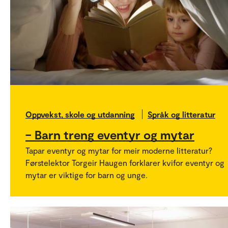
Oppvekst, skole og utdanning
Språk og litteratur
– Barn treng eventyr og mytar
Tapar eventyr og mytar for meir moderne litteratur?
Førstelektor Torgeir Haugen forklarer kvifor eventyr og
mytar er viktige for barn og unge.