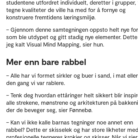
studentene utfordret individuelt, deretter i grupper, t
tegne kvaliteter de ville ha med for å fornye og
konstruere fremtidens læringsmiljø.
– Gjennom denne samtegningen oppsto helt nye for
som ble utdypet og gitt stadig nye elementer. Dette
jeg kalt Visual Mind Mapping, sier hun.
Mer enn bare rabbel
– Alle har vi formet sirkler og buer i sand, i mat elle
den gang vi var rablere.
– Tenk deg hvordan ettåringer helt sikkert blir inspir
alle strekene, mønstrene og arkitekturen på bakken
der de beveger seg, sier Fønnebø.
– Kan vi ikke kalle barnas tegninger noe annet enn
rabbel? Dette er skisselek og har store likheter me
profesjonelle tegneres krokier og skisser. Når vi sie