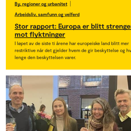
By, regioner og urbanitet
Arbeidsliv, samfunn og velferd
Stor rapport: Europa er blitt strenge
mot flyktninger
I løpet av de siste ti årene har europeiske land blitt mer
restriktive når det gjelder hvem de gir beskyttelse og h
lenge den beskyttelsen varer.