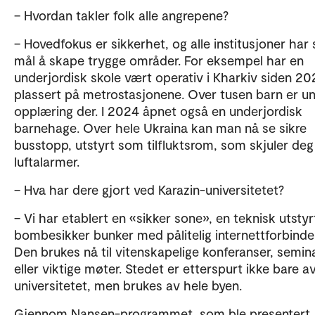
– Hvordan takler folk alle angrepene?
– Hovedfokus er sikkerhet, og alle institusjoner har
mål å skape trygge områder. For eksempel har en
underjordisk skole vært operativ i Kharkiv siden 20
plassert på metrostasjonene. Over tusen barn er u
opplæring der. I 2024 åpnet også en underjordisk
barnehage. Over hele Ukraina kan man nå se sikre
busstopp, utstyrt som tilfluktsrom, som skjuler de
luftalarmer.
– Hva har dere gjort ved Karazin-universitetet?
– Vi har etablert en «sikker sone», en teknisk utstyr
bombesikker bunker med pålitelig internettforbinde
Den brukes nå til vitenskapelige konferanser, semin
eller viktige møter. Stedet er etterspurt ikke bare a
universitetet, men brukes av hele byen.
Gjennom Nansen-programmet, som ble presentert