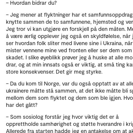
– Hvordan bidrar du?
– Jeg mener at flyktninger har et samfunnsoppdrag 
knytte sammen de to samfunnene, hjemsted og ver
Jeg tror vi kan utgjøre en forskjell på den måten. M
å være ærlig opplever jeg også en skyldfølelse, når 
ser hvordan folk sliter med livene sine i Ukraina, når
mister vennene mine ved fronten eller ser dem som
skadet. I slike øyeblikk prøver jeg å huske at alle m
drar, og at min innsats også er viktig, at små ting ka
store konsekvenser. Det gir meg styrke.
– Da du kom til Norge, var du også opptatt av at all
ukrainere måtte stå sammen, at det ikke måtte bli s
mellom dem som flyktet og dem som ble igjen. Hv
har det gått?
– Som sosiolog forstår jeg hvor viktig det er å
opprettholde samhørighet og støtte hverandre i krig
Allerede fra starten hadde jeg en antakelse om at a