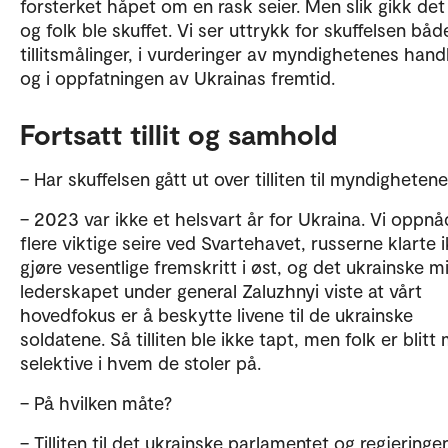
forsterket håpet om en rask seier. Men slik gikk det 
og folk ble skuffet. Vi ser uttrykk for skuffelsen både
tillitsmålinger, i vurderinger av myndighetenes hand
og i oppfatningen av Ukrainas fremtid.
Fortsatt tillit og samhold
– Har skuffelsen gått ut over tilliten til myndigheten
– 2023 var ikke et helsvart år for Ukraina. Vi oppn
flere viktige seire ved Svartehavet, russerne klarte 
gjøre vesentlige fremskritt i øst, og det ukrainske m
lederskapet under general Zaluzhnyi viste at vårt
hovedfokus er å beskytte livene til de ukrainske
soldatene. Så tilliten ble ikke tapt, men folk er blitt
selektive i hvem de stoler på.
– På hvilken måte?
– Tilliten til det ukrainske parlamentet og regjeringe