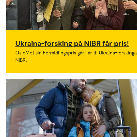
Ukraina-forsking på NIBR får pris!
OsloMet sin Formidlingspris går i år til Ukraina-forskinga
NIBR.