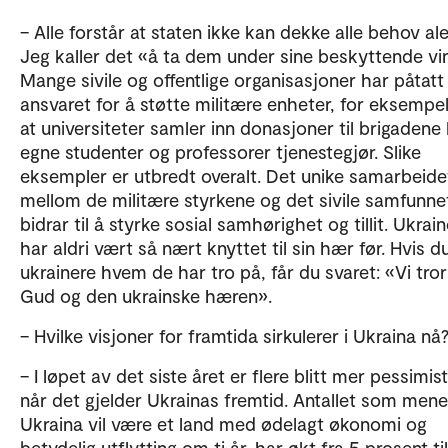
– Alle forstår at staten ikke kan dekke alle behov al
Jeg kaller det «å ta dem under sine beskyttende vi
Mange sivile og offentlige organisasjoner har påtatt
ansvaret for å støtte militære enheter, for eksempe
at universiteter samler inn donasjoner til brigadene
egne studenter og professorer tjenestegjør. Slike
eksempler er utbredt overalt. Det unike samarbeide
mellom de militære styrkene og det sivile samfunne
bidrar til å styrke sosial samhørighet og tillit. Ukrai
har aldri vært så nært knyttet til sin hær før. Hvis d
ukrainere hvem de har tro på, får du svaret: «Vi tro
Gud og den ukrainske hæren».
– Hvilke visjoner for framtida sirkulerer i Ukraina nå
– I løpet av det siste året er flere blitt mer pessimis
når det gjelder Ukrainas fremtid. Antallet som mene
Ukraina vil være et land med ødelagt økonomi og
betydelig utflytting om ti år, har økt fra 5 prosent til