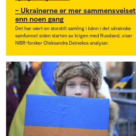
– Ukrainerne er mer sammensveiset
enn noen gang
Det har vært en storstilt samling i bånn i det ukrainske
samfunnet siden starten av krigen med Russland, viser
NIBR-forsker Oleksandra Deinekos analyser.