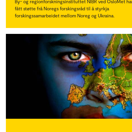
By- og regionforskningsinstituttet NIBR ved OsloMet ha
fått støtte frå Noregs forskingsråd til å styrkja
forskingssamarbeidet mellom Noreg og Ukraina.