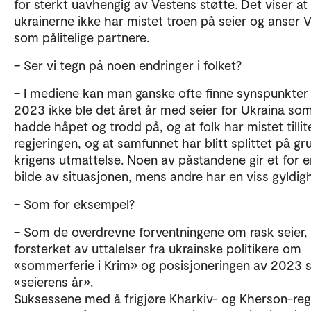
for sterkt uavhengig av Vestens støtte. Det viser at
ukrainerne ikke har mistet troen på seier og anser 
som pålitelige partnere.
– Ser vi tegn på noen endringer i folket?
– I mediene kan man ganske ofte finne synspunkter
2023 ikke ble det året år med seier for Ukraina s
hadde håpet og trodd på, og at folk har mistet tillite
regjeringen, og at samfunnet har blitt splittet på gr
krigens utmattelse. Noen av påstandene gir et for e
bilde av situasjonen, mens andre har en viss gyldig
– Som for eksempel?
– Som de overdrevne forventningene om rask seier,
forsterket av uttalelser fra ukrainske politikere om
«sommerferie i Krim» og posisjoneringen av 2023
«seierens år».
Suksessene med å frigjøre Kharkiv- og Kherson-re