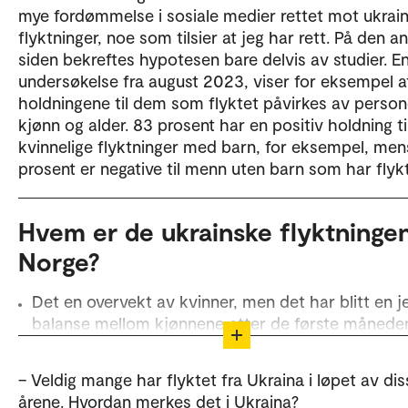
mye fordømmelse i sosiale medier rettet mot ukrai
flyktninger, noe som tilsier at jeg har rett. På den a
siden bekreftes hypotesen bare delvis av studier. E
undersøkelse fra august 2023, viser for eksempel a
holdningene til dem som flyktet påvirkes av perso
kjønn og alder. 83 prosent har en positiv holdning ti
kvinnelige flyktninger med barn, for eksempel, men
prosent er negative til menn uten barn som har flykt
Hvem er de ukrainske flyktningen
Norge?
Det en overvekt av kvinner, men det har blitt en j
balanse mellom kjønnene etter de første måneden
2022. Kjønnsbalansen er nå på rundt 60 prosent
kvinner og 40 prosent menn. De fleste er i arbeid
– Veldig mange har flyktet fra Ukraina i løpet av dis
alder (18-65 år), og omtrent en tredjedel er barn.
årene. Hvordan merkes det i Ukraina?