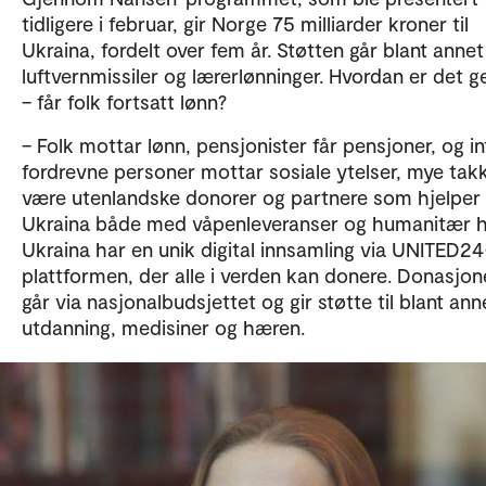
tidligere i februar, gir Norge 75 milliarder kroner til
Ukraina, fordelt over fem år. Støtten går blant annet 
luftvernmissiler og lærerlønninger. Hvordan er det g
– får folk fortsatt lønn?
– Folk mottar lønn, pensjonister får pensjoner, og in
fordrevne personer mottar sosiale ytelser, mye tak
være utenlandske donorer og partnere som hjelper
Ukraina både med våpenleveranser og humanitær hj
Ukraina har en unik digital innsamling via UNITED24
plattformen, der alle i verden kan donere. Donasjo
går via nasjonalbudsjettet og gir støtte til blant ann
utdanning, medisiner og hæren.