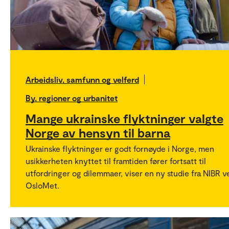
Arbeidsliv, samfunn og velferd
By, regioner og urbanitet
Mange ukrainske flyktninger valgte
Norge av hensyn til barna
Ukrainske flyktninger er godt fornøyde i Norge, men
usikkerheten knyttet til framtiden fører fortsatt til
utfordringer og dilemmaer, viser en ny studie fra NIBR v
OsloMet.