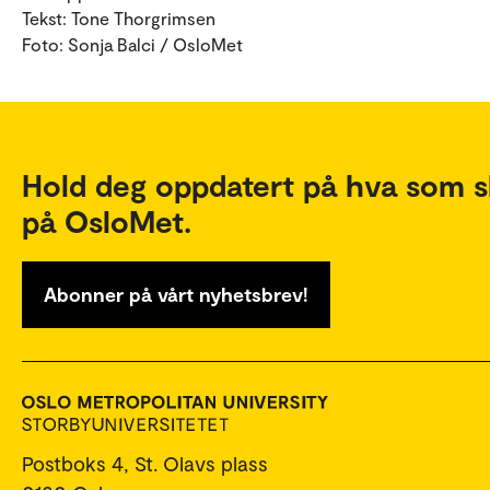
Tekst: Tone Thorgrimsen
Foto: Sonja Balci / OsloMet
Hold deg oppdatert på hva som s
på OsloMet.
Abonner på vårt nyhetsbrev!
Postboks 4, St. Olavs plass