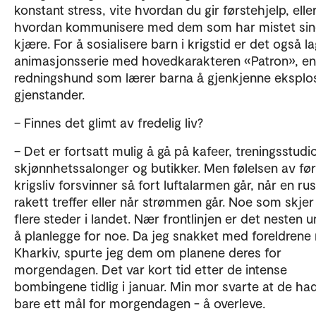
konstant stress, vite hvordan du gir førstehjelp, elle
hvordan kommunisere med dem som har mistet sin
kjære. For å sosialisere barn i krigstid er det også l
animasjonsserie med hovedkarakteren «Patron», en
redningshund som lærer barna å gjenkjenne eksplo
gjenstander.
– Finnes det glimt av fredelig liv?
– Det er fortsatt mulig å gå på kafeer, treningsstudio
skjønnhetssalonger og butikker. Men følelsen av før
krigsliv forsvinner så fort luftalarmen går, når en ru
rakett treffer eller når strømmen går. Noe som skjer
flere steder i landet. Nær frontlinjen er det nesten 
å planlegge for noe. Da jeg snakket med foreldrene 
Kharkiv, spurte jeg dem om planene deres for
morgendagen. Det var kort tid etter de intense
bombingene tidlig i januar. Min mor svarte at de ha
bare ett mål for morgendagen - å overleve.