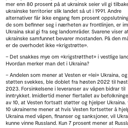
mer enn 80 prosent på at ukrainsk seier vil gi tilbake
ukrainske territorier slik landet så ut i 1991. Andre
alternativer får ikke engang fem prosent oppslutning
de som befinner seg i nærheten av frontlinjen, er im
Ukraina skal gi fra seg landområder. Svarene viser a
ukrainske samfunnet bevarer mostanden. På den m
er de overhodet ikke «krigstrøtte».
– Det snakkes mye om «krigstrøtthet» i vestlige lan
Hvordan merker man det i Ukraina?
– Andelen som mener at Vesten er «lei» Ukraina, og
støtten svekkes, ble doblet fra høsten 2022 til høs
2023. Forsinkelsene i leveranser av våpen bidrar til
inntrykket. Imidlertid mener flertallet av befolkning
av 10, at Vesten fortsatt støtter og hjelper Ukraina.
10 ukrainerne mener at hvis Vesten fortsetter å hje
Ukraina med våpen, finanser og sanksjoner, vil Ukra
kunne vinne Russland. Kun 7 prosent mener at Russl