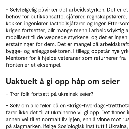
To av tre av de ukrainske flyktningene i studien ha
– Selvfølgelig påvirker det arbeidsstyrken. Det er et
slektninger fra Ukraina som bor sammen med de
behov for butikkansatte, sjåfører, regnskapsførere,
Norge, og nesten halvparten er i Norge med sin pa
kokker, ingeniører, lastebilsjåfører og leger. Etterso
Ukrainske flyktninger har generelt høyt utdanning
krigen fortsetter, blir mange menn i arbeidsdyktig a
75 prosent har høyere utdannelse, men det var e
mobilisert til de væpnede styrkene, og det er ingen
lavere andel for de som ankom senere i 2023. Imid
erstatninger for dem. Det er mangel på arbeidskraft
snakker bare 36 prosent grunnleggende engelsk,
bygge- og anleggssektoren. I tillegg oppstår nye yrk
85 prosent snakker både russisk og ukrainsk.
Mentorer for å hjelpe veteraner som returnerer fra
fronten er et eksempel.
Uaktuelt å gi opp håp om seier
– Tror folk fortsatt på ukrainsk seier?
– Selv om alle føler på en «krigs-hverdags-trøtthet»
fører ikke det til at ukrainerne vil gi opp. Det finnes 
annen vei til et normalt liv igjen, enn å vinne mot r
på slagmarken. Ifølge Sosiologisk Institutt i Ukraina,