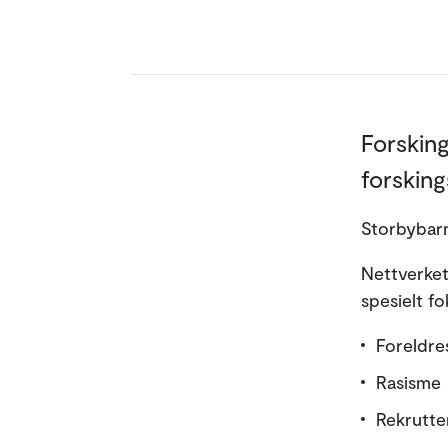
Forsking
forsking
Storbybarn
Nettverket
spesielt f
Foreldr
Rasisme
Rekrutte