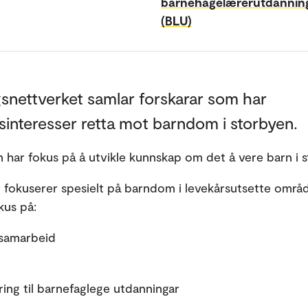
barnehagelærerutdannin
(BLU)
snettverket samlar forskarar som har
sinteresser retta mot barndom i storbyen.
 har fokus på å utvikle kunnskap om det å vere barn i
 fokuserer spesielt på barndom i levekårsutsette områd
okus på:
esamarbeid
ring til barnefaglege utdanningar