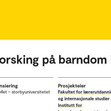
forsking på barndom 
nsiering
Prosjekteier
Met – storbyuniversitetet
Fakultet for lærerutdann
og internasjonale studier 
Institutt for