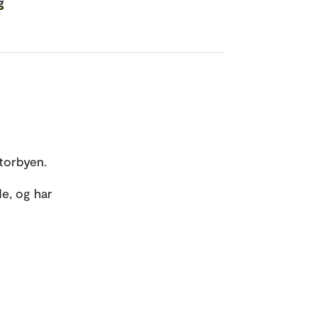
g
 storbyen.
e, og har