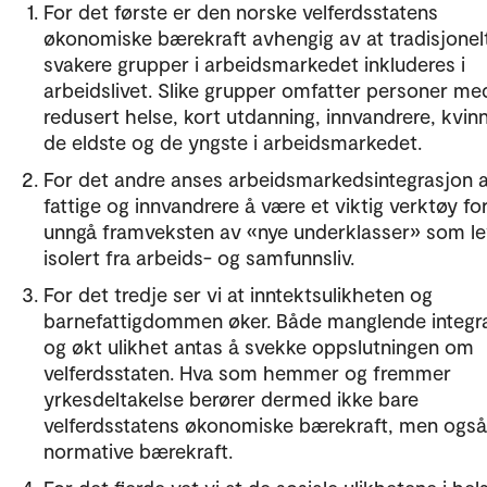
For det første er den norske velferdsstatens
økonomiske bærekraft avhengig av at tradisjonel
svakere grupper i arbeidsmarkedet inkluderes i
arbeidslivet. Slike grupper omfatter personer me
redusert helse, kort utdanning, innvandrere, kvin
de eldste og de yngste i arbeidsmarkedet.
For det andre anses arbeidsmarkedsintegrasjon 
fattige og innvandrere å være et viktig verktøy fo
unngå framveksten av «nye underklasser» som le
isolert fra arbeids- og samfunnsliv.
For det tredje ser vi at inntektsulikheten og
barnefattigdommen øker. Både manglende integr
og økt ulikhet antas å svekke oppslutningen om
velferdsstaten. Hva som hemmer og fremmer
yrkesdeltakelse berører dermed ikke bare
velferdsstatens økonomiske bærekraft, men ogs
normative bærekraft.