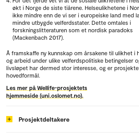
For det fjerde vet vi at de sosiale ulikhetene i hel
økt i Norge de siste tiårene. Helseulikhetene i No
ikke mindre enn de vi ser i europeiske land med l
mindre utbygde velferdsstater. Dette omtales i
forskningslitteraturen som et nordisk paradoks
(Mackenbach 2017).
Å framskaffe ny kunnskap om årsakene til ulikhet i 
og arbeid under ulike velferdspolitiske betingelser 
livsløpet har dermed stor interesse, og er prosjekte
hovedformål.
Les mer på Wellife-prosjektets
hjemmeside (uni.oslomet.no).
Prosjektdeltakere