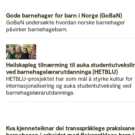
Gode barnehager for barn i Norge (GoBaN)
GoBaN undersøkte hvordan norske barnehager
påvirker barnehagebarn.
Heilskapleg tilnærming til auka studentutveksli
ved barnehagelærarutdanninga (HETBLU)
HETBLU-prosjektet har som mål å styrke kultur for
internasjonalisering og auka studentutveksling ved
barnehagelærarutdanninga.
Kva kjenneteiknar dei transspråklege praksisane 
barnehagen i arbeidet med fleirspråklege barn i