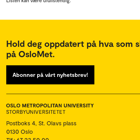
Listen kan være ufullstendig.
Hold deg oppdatert på hva som s
på OsloMet.
Abonner på vårt nyhetsbrev!
Postboks 4, St. Olavs plass
0130 Oslo
Tlf.: 67 23 50 00