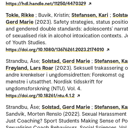
https://hdl.handle.net/11250/4470329
Tokle, Rikke
; Buvik, Kristin;
Stefansen, Kari
;
Solsta
Gerd Marie
(2023). Safety strategies, status positi
and gendered double standards: adolescents’ narrat
of sexualised risk in alcohol intoxication contexts. 
of Youth Studies.
https://doi.org/10.1080/13676261.2023.2174010
Strandbu, Åse;
Solstad, Gerd Marie
;
Stefansen, Ka
Frøyland, Lars Roar
(2023). Seksuell trakassering 
andre krenkelser i ungdomsidretten: Forekomst og
mønstre i utsatthet. Nordisk tidsskrift for
ungdomsforskning (NTU). Vol. 4.
https://doi.org/10.18261/ntu.4.1.2
Strandbu, Åse;
Solstad, Gerd Marie
;
Stefansen, Ka
Sandvik, Morten Renslo (2022). Sexual Harassment
Just Coaching? Sport Students Making Sense of Po
Sexualising Coach Behaviours. Social Sciences. Vol. 