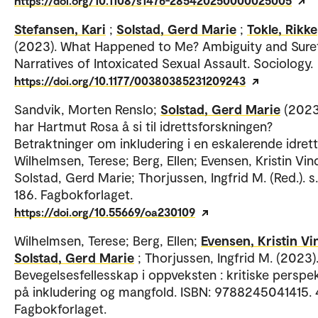
https://doi.org/10.1108/s1476-285420250000025005
Stefansen, Kari
;
Solstad, Gerd Marie
;
Tokle, Rikke
(2023). What Happened to Me? Ambiguity and Suret
Narratives of Intoxicated Sexual Assault. Sociology.
https://doi.org/10.1177/00380385231209243
Sandvik, Morten Renslo;
Solstad, Gerd Marie
(2023
har Hartmut Rosa å si til idrettsforskningen?
Betraktninger om inkludering i en eskalerende idrett
Wilhelmsen, Terese; Berg, Ellen; Evensen, Kristin Vin
Solstad, Gerd Marie; Thorjussen, Ingfrid M. (Red.). s.
186. Fagbokforlaget.
https://doi.org/10.55669/oa230109
Wilhelmsen, Terese; Berg, Ellen;
Evensen, Kristin Vi
Solstad, Gerd Marie
; Thorjussen, Ingfrid M. (2023)
Bevegelsesfellesskap i oppveksten : kritiske perspek
på inkludering og mangfold. ISBN: 9788245041415. 4
Fagbokforlaget.