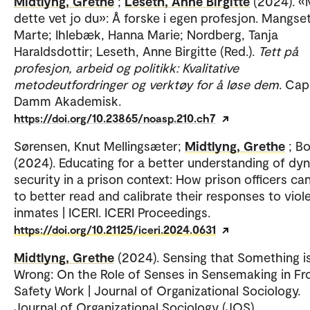
Midtlyng, Grethe
;
Leseth, Anne Birgitte
(2024). 
dette vet jo du»: Å forske i egen profesjon. Mangset
Marte; Ihlebæk, Hanna Marie; Nordberg, Tanja
Haraldsdottir; Leseth, Anne Birgitte (Red.).
Tett på
profesjon, arbeid og politikk: Kvalitative
metodeutfordringer og verktøy for å løse dem
. Cap
Damm Akademisk.
https://doi.org/10.23865/noasp.210.ch7
Sørensen, Knut Mellingsæter;
Midtlyng, Grethe
; B
(2024). Educating for a better understanding of dy
security in a prison context: How prison officers can
to better read and calibrate their responses to viol
inmates | ICERI. ICERI Proceedings.
https://doi.org/10.21125/iceri.2024.0631
Midtlyng, Grethe
(2024). Sensing that Something i
Wrong: On the Role of Senses in Sensemaking in Fro
Safety Work | Journal of Organizational Sociology.
Journal of Organizational Sociology (JOS).