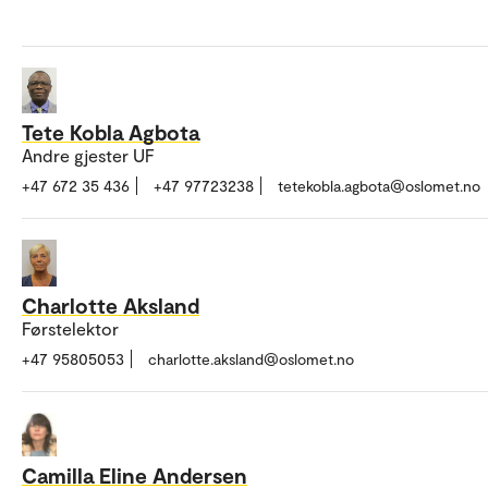
Tete Kobla Agbota
Andre gjester UF
+47 672 35 436
+47 97723238
tetekobla.agbota@oslomet.no
Charlotte Aksland
Førstelektor
+47 95805053
charlotte.aksland@oslomet.no
Camilla Eline Andersen