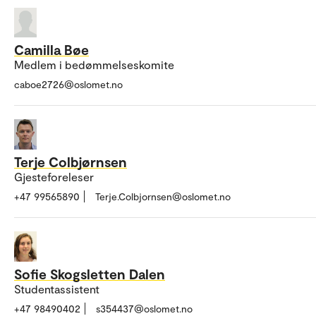
Camilla Bøe
Medlem i bedømmelseskomite
caboe2726@oslomet.no
Terje Colbjørnsen
Gjesteforeleser
+47 99565890
Terje.Colbjornsen@oslomet.no
Sofie Skogsletten Dalen
Studentassistent
+47 98490402
s354437@oslomet.no