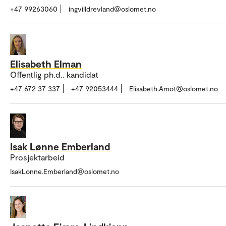
+47 99263060
ingvilldrevland@oslomet.no
Elisabeth Elman
Offentlig ph.d.. kandidat
+47 672 37 337
+47 92053444
Elisabeth.Amot@oslomet.no
Isak Lønne Emberland
Prosjektarbeid
IsakLonne.Emberland@oslomet.no