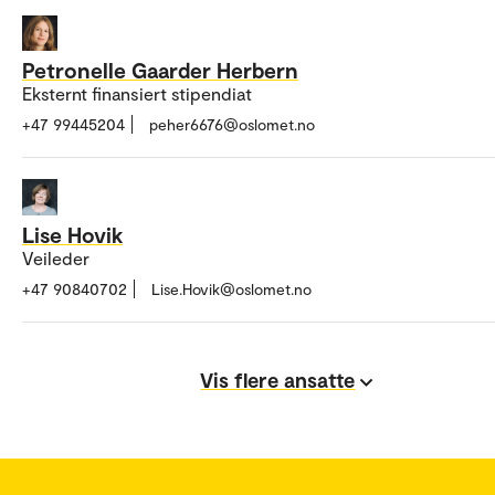
Petronelle Gaarder Herbern
Eksternt finansiert stipendiat
+47 99445204
peher6676@oslomet.no
Lise Hovik
Veileder
+47 90840702
Lise.Hovik@oslomet.no
Vis flere ansatte