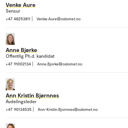
Venke Aure
Sensur
+47 48253811
Venke.Aure@oslomet.no
Anne Bjørke
Offentlig Ph.d. kandidat
+47 91002134
Anne.Bjorke@oslomet.no
Ann Kristin Bjørnnes
Avdelingsleder
+47 90134535
Ann-Kristin.Bjornnes@oslomet.no