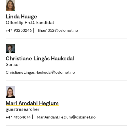
Linda Hauge
Offentlig Ph.D. kandidat
+47 93253246
lihau1352@oslomet.no
Christiane Lingås Haukedal
Sensur
ChristianeLingas.Haukedal@oslomet.no
Mari Amdahl Heglum
guestresearcher
+47 41554874
MariAmdahl.Heglum@oslomet.no