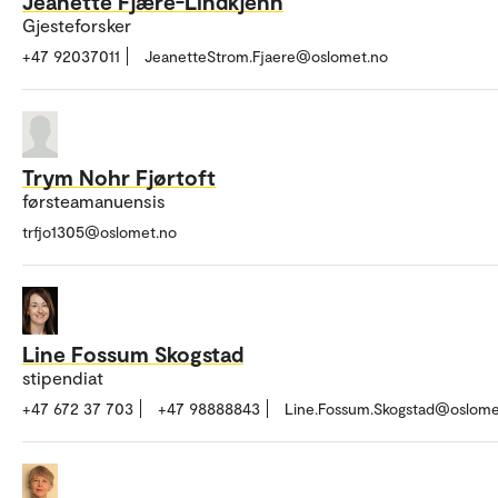
Jeanette Fjære-Lindkjenn
Gjesteforsker
+47 92037011
JeanetteStrom.Fjaere@oslomet.no
Trym Nohr Fjørtoft
førsteamanuensis
trfjo1305@oslomet.no
Line Fossum Skogstad
stipendiat
+47 672 37 703
+47 98888843
Line.Fossum.Skogstad@oslome