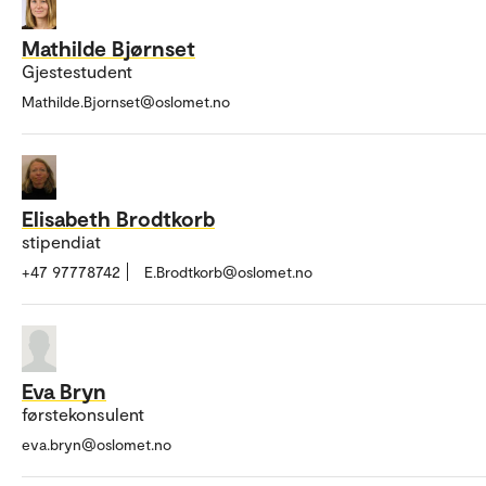
Mathilde Bjørnset
Gjestestudent
Mathilde.Bjornset@oslomet.no
Elisabeth Brodtkorb
stipendiat
+47 97778742
E.Brodtkorb@oslomet.no
Eva Bryn
førstekonsulent
eva.bryn@oslomet.no