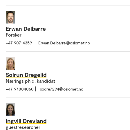
Erwan Delbarre
Forsker
+47 90714359
Erwan.Delbarre@oslomet.no
Solrun Dregelid
Nærings ph.d. kandidat
+47 97004060
sodre7294@oslomet.no
Ingvill Drevland
guestresearcher