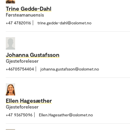
Trine Gedde-Dahl
Førsteamanuensis
+47 47820116
trine.gedde-dahl@oslomet.no
Johanna Gustafsson
Gjesteforeleser
+46705754404
johanna.gustafsson@oslomet.no
Ellen Hagesæther
Gjesteforeleser
+47 93675096
Ellen.Hagesather@oslomet.no