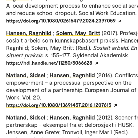
A local development process to enhance social ser
and reduce school dropout. Social Work Education.
https://doi.org/10.1080/02615479.2024.2397059
Hansen, Ragnhild
;
Solem, May-Britt
(2017). Profes
sosialt arbeid som kunnskapsbasert praksis. Hanse
Ragnhild; Solem, May-Britt (Red.).
Sosialt arbeid. En
situert praksis
. s. 155-177. Gyldendal Akademisk.
https://hdl.handle.net/11250/5066628
Natland, Sidsel
;
Hansen, Ragnhild
(2016). Conflict
empowerment – a processual perspective on the
development of a partnership. European Journal of 
Work. Vol. 20.
https://doi.org/10.1080/13691457.2016.1207615
Natland, Sidsel
;
Hansen, Ragnhild
(2012). Scener f
partnerskap - eksempel fra et delprosjekt i HUSK.
Jenssen, Anne Grete; Tronvoll, Inger Marii (Red.).