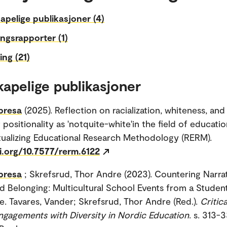
apelige publikasjoner (4)
ngsrapporter (1)
ing (21)
kapelige publikasjoner
presa
(2025). Reflection on racialization, whiteness, and
positionality as 'notquite-white'in the field of educatio
ualizing Educational Research Methodology (RERM).
i.org/10.7577/rerm.6122
presa
; Skrefsrud, Thor Andre (2023). Countering Narrat
nd Belonging: Multicultural School Events from a Studen
e. Tavares, Vander; Skrefsrud, Thor Andre (Red.).
Critic
ngagements with Diversity in Nordic Education
. s. 313-