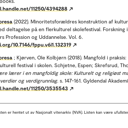
Books.
dl.handle.net/11250/4394288
presa
(2022). Minoritetsforældres konstruktion af kultur
ed deltagelse på en flerkulturel skolefestival. Forskning i
 Profession og Uddannelse. Vol. 6.
i.org/10.7146/fppu.v6i1.132319
presa
; Kjørven, Ole Kolbjørn (2018). Mangfold i praksis:
ulturell festival i skolen. Schjetne, Espen; Skrefsrud, T
re lærer i en mangfoldig skole: Kulturelt og religiøst m
verdier og verdigrunnlag
. s. 147-161. Gyldendal Akademi
dl.handle.net/11250/3535543
sten er hentet ut av Nasjonalt vitenarkiv (NVA). Listen kan være ufullste