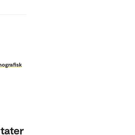
tnografisk
tater