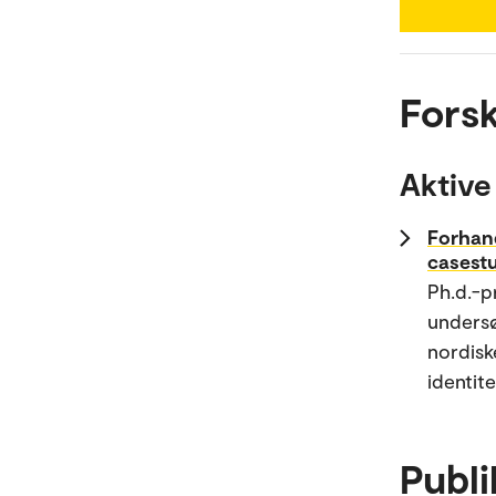
Forsk
Aktive
Forhand
casestu
Ph.d.-p
undersøk
nordisk
identite
Publi