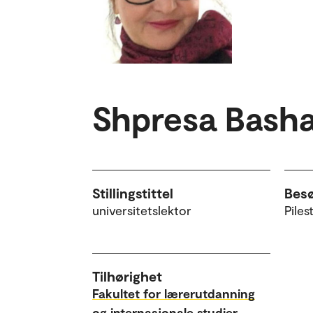
Shpresa Bash
Stillingstittel
Bes
universitetslektor
Piles
Tilhørighet
Fakultet for lærerutdanning
og internasjonale studier