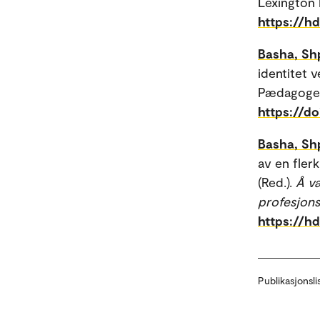
Lexington 
https://h
Basha, Sh
identitet v
Pædagogers
https://do
Basha, Sh
av en flerk
(Red.).
Å væ
profesjons
https://h
Publikasjonsli