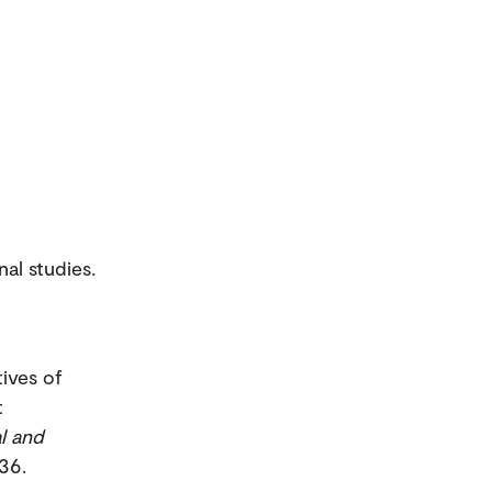
nal studies.
ives of
t
al and
336.