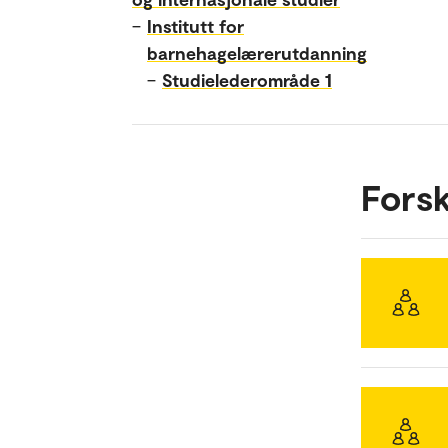
–
Institutt for
barnehagelærerutdanning
–
Studielederområde 1
Fors