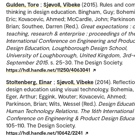
Gulden, Tore
;
Sjøvoll, Vibeke
(2015). Rules and co
thinking in design education. Bingham, Guy; Bohemi
Eric; Kovacevic, Ahmed; McCardle, John; Parkinson
Brian; Southee, Darren (Red.).
Great expectations : 
teaching, research & enterprise : proceedings of th
International Conference on Engineering and Produc
Design Education, Loughborough Design School,
University of Loughborough, United Kingdom, 3rd-
September 2015
. s. 25-30. The Design Society.
https://hdl.handle.net/11250/4063041
Stoltenberg, Einar
;
Sjøvoll, Vibeke
(2014). Reflectio
design education using visual technology. Bohemia, 
Eger, Arthur; Eggink, Wouter; Kovacevic, Ahmed;
Parkinson, Brian; Wits, Wessel (Red.).
Design Educat
Human Technology Relations. The 16th International
Conference on Engineering & Product Design Educa
105-110. The Design Society.
https://hdl.handle.net/10642/2241