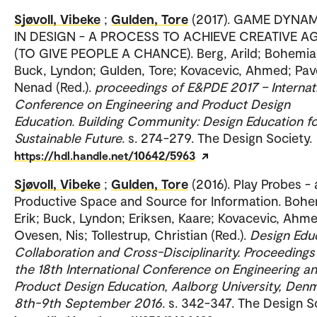
Sjøvoll, Vibeke
;
Gulden, Tore
(2017). GAME DYNA
IN DESIGN - A PROCESS TO ACHIEVE CREATIVE 
(TO GIVE PEOPLE A CHANCE). Berg, Arild; Bohemia,
Buck, Lyndon; Gulden, Tore; Kovacevic, Ahmed; Pave
Nenad (Red.).
proceedings of E&PDE 2017 – Internat
Conference on Engineering and Product Design
Education. Building Community: Design Education fo
Sustainable Future
. s. 274-279. The Design Society.
https://hdl.handle.net/10642/5963
Sjøvoll, Vibeke
;
Gulden, Tore
(2016). Play Probes - 
Productive Space and Source for Information. Bohe
Erik; Buck, Lyndon; Eriksen, Kaare; Kovacevic, Ahm
Ovesen, Nis; Tollestrup, Christian (Red.).
Design Educ
Collaboration and Cross-Disciplinarity. Proceedings
the 18th International Conference on Engineering a
Product Design Education, Aalborg University, Den
8th-9th September 2016
. s. 342-347. The Design S