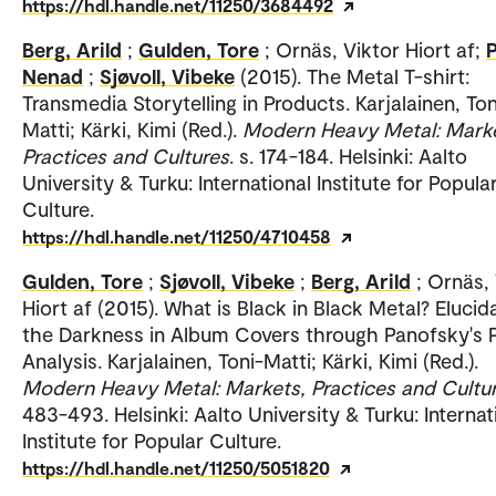
https://hdl.handle.net/11250/3684492
Berg, Arild
;
Gulden, Tore
; Ornäs, Viktor Hiort af;
P
Nenad
;
Sjøvoll, Vibeke
(2015). The Metal T-shirt:
Transmedia Storytelling in Products. Karjalainen, Ton
Matti; Kärki, Kimi (Red.).
Modern Heavy Metal: Marke
Practices and Cultures
. s. 174-184. Helsinki: Aalto
University & Turku: International Institute for Popula
Culture.
https://hdl.handle.net/11250/4710458
Gulden, Tore
;
Sjøvoll, Vibeke
;
Berg, Arild
; Ornäs,
Hiort af (2015). What is Black in Black Metal? Elucid
the Darkness in Album Covers through Panofsky's P
Analysis. Karjalainen, Toni-Matti; Kärki, Kimi (Red.).
Modern Heavy Metal: Markets, Practices and Cultu
483-493. Helsinki: Aalto University & Turku: Internat
Institute for Popular Culture.
https://hdl.handle.net/11250/5051820