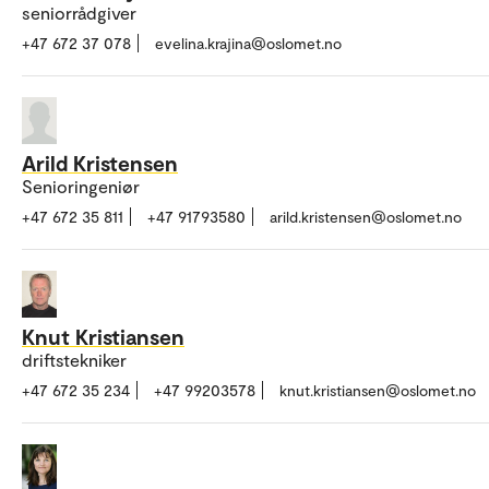
seniorrådgiver
+47 672 37 078
evelina.krajina@oslomet.no
Arild Kristensen
Senioringeniør
+47 672 35 811
+47 91793580
arild.kristensen@oslomet.no
Knut Kristiansen
driftstekniker
+47 672 35 234
+47 99203578
knut.kristiansen@oslomet.no