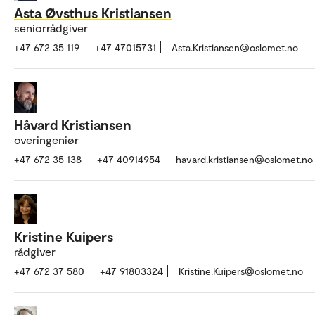
Asta Øvsthus Kristiansen
seniorrådgiver
+47 672 35 119
+47 47015731
Asta.Kristiansen@oslomet.no
Håvard Kristiansen
overingeniør
+47 672 35 138
+47 40914954
havard.kristiansen@oslomet.no
Kristine Kuipers
rådgiver
+47 672 37 580
+47 91803324
Kristine.Kuipers@oslomet.no