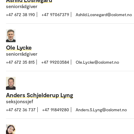
seniorrådgiver
+47 672 38 190
+47 97067379
Ashild.Losnegard@oslomet.no
Ole Lycke
seniorrådgiver
+47 672 35 815
+47 99203584
Ole.Lycke@oslomet.no
Anders Schjelderup Lyng
seksjonssjef
+47 672 36 737
+47 91849280
Anders.S.Lyng@oslomet.no