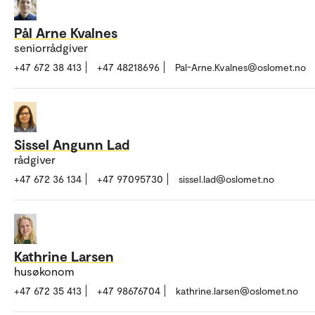
Pål Arne Kvalnes
seniorrådgiver
+47 672 38 413
+47 48218696
Pal-Arne.Kvalnes@oslomet.no
Sissel Angunn Lad
rådgiver
+47 672 36 134
+47 97095730
sissel.lad@oslomet.no
Kathrine Larsen
husøkonom
+47 672 35 413
+47 98676704
kathrine.larsen@oslomet.no