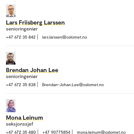
Lars Friisberg Larssen
senioringeniør
+47 672 35 842
lars.larssen@oslomet.no
Brendan Johan Lee
senioringeniør
+47 672 35 838
Brendan-Johan.Lee@oslomet.no
Mona Leinum
seksjonssjef
+47 672 35 480
+47 90775854
mona.leinum@oslomet.no