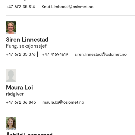
+47 672 35 814
Knut.Limbodal@oslomet.no
Siren Linnestad
Fung. seksjonssjef
+47 672 35 376
+47 41694619
siren.linnestad@oslomet.no
Maura Loi
rådgiver
+47 672 36 845
maura.loi@oslomet.no
Åshild Losnegard