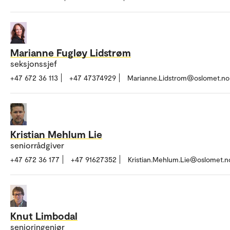
Marianne Fugløy Lidstrøm
seksjonssjef
+47 672 36 113
+47 47374929
Marianne.Lidstrom@oslomet.no
Kristian Mehlum Lie
seniorrådgiver
+47 672 36 177
+47 91627352
Kristian.Mehlum.Lie@oslomet.n
Knut Limbodal
senioringeniør