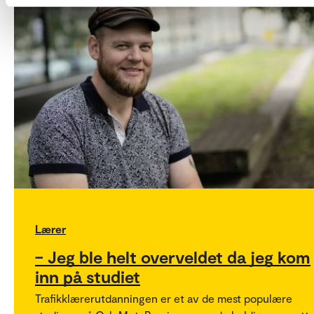
Lærer
– Jeg ble helt overveldet da jeg kom
inn på studiet
Trafikklærerutdanningen er et av de mest populære