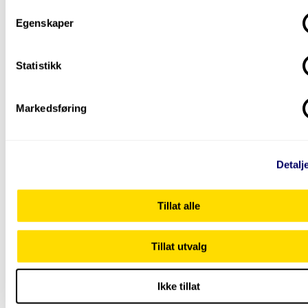
Egenskaper
Statistikk
Markedsføring
Lærer
Har du behov for å løfte din
Detalj
kompetanse i faglig ledelse av en
trafikkskole?
Tillat alle
– I dette studiet lærer studentene å legge til rette for
trafikkopplæring på høyt nivå, forteller universitetslekto
Tillat utvalg
Kai Andre Fegri.
Ikke tillat