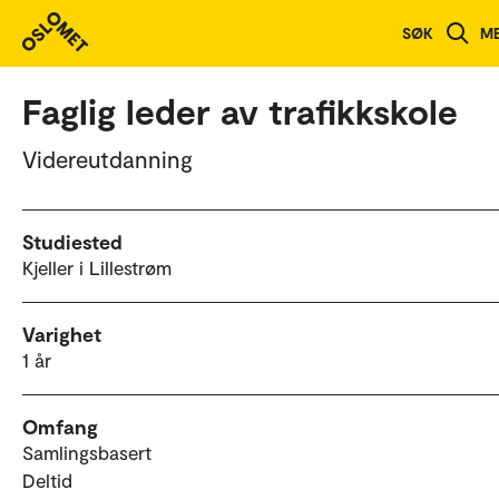
Studieoversikt
SØK
M
Faglig leder av trafikkskole
Videreutdanning
Studiested
Kjeller i Lillestrøm
Varighet
1 år
Omfang
Samlingsbasert
Deltid