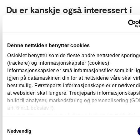
Du er kanskje også interessert i
disse?
Yrkespedagogikk
Denne nettsiden benytter cookies
Masterprogram
4 år
Kjeller i Lillestrøm
Deltid
OsloMet benytter som de fleste andre nettsteder sporin
(trackere) og informasjonskapsler (cookies).
Informasjonskapsler er små informasjonsfiler som blir l
Les mer om våre trafikkutdannin
igjen på datamaskinen din for at nettsidene våre skal vir
best mulig. Førsteparts informasjonskapsler er nødvendi
at websiden skal fungere. Tredjeparts informasjonskapsle
brukt til analyser, markedsføring og personalisering (G
art. 6 nr.1 bokstav f).
Les mer om personvern på
denne lenken (nytt vindu).
Samtykkevalg
Nødvendig