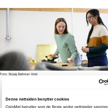
Foto: Skjalg Bøhmer Vold
Sammenføyningsteknikker i tre
Denne nettsiden benytter cookies
Auroa Kjekshus Reite har valgt å fordype seg i trear
OsloMet benytter som de fleste andre nettsteder sporin