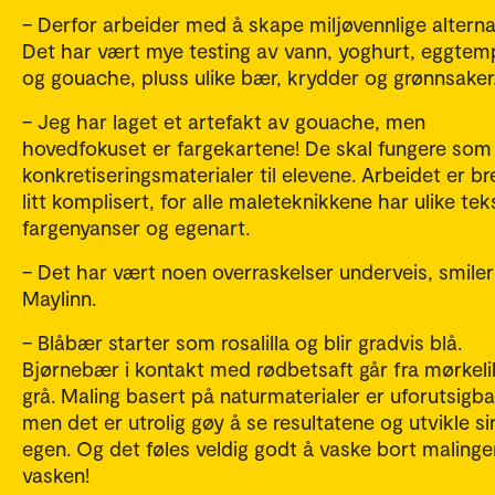
– Derfor arbeider med å skape miljøvennlige alternat
Det har vært mye testing av vann, yoghurt, eggtem
og gouache, pluss ulike bær, krydder og grønnsake
– Jeg har laget et artefakt av gouache, men
hovedfokuset er fargekartene! De skal fungere som
konkretiseringsmaterialer til elevene. Arbeidet er b
litt komplisert, for alle maleteknikkene har ulike tek
fargenyanser og egenart.
– Det har vært noen overraskelser underveis, smiler
Maylinn.
– Blåbær starter som rosalilla og blir gradvis blå.
Bjørnebær i kontakt med rødbetsaft går fra mørkelill
grå. Maling basert på naturmaterialer er uforutsigba
men det er utrolig gøy å se resultatene og utvikle si
egen. Og det føles veldig godt å vaske bort malinge
vasken!