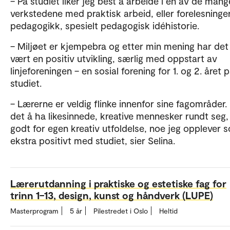
– På studiet liker jeg best å arbeide i en av de mang
verkstedene med praktisk arbeid, eller forelesning
pedagogikk, spesielt pedagogisk idéhistorie.
– Miljøet er kjempebra og etter min mening har det
vært en positiv utvikling, særlig med oppstart av
linjeforeningen – en sosial forening for 1. og 2. året 
studiet.
– Lærerne er veldig flinke innenfor sine fagområder.
det å ha likesinnede, kreative mennesker rundt seg,
godt for egen kreativ utfoldelse, noe jeg opplever 
ekstra positivt med studiet, sier Selina.
Lærerutdanning i praktiske og estetiske fag for
trinn 1–13, design, kunst og håndverk (LUPE)
Masterprogram
5 år
Pilestredet i Oslo
Heltid