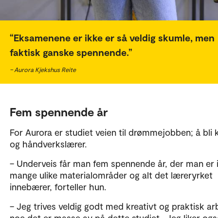
Eksamenene er ikke er så veldig skumle, men
faktisk ganske spennende.
– Aurora Kjekshus Reite
Fem spennende år
For Aurora er studiet veien til drømmejobben; å bli 
og håndverkslærer.
– Underveis får man fem spennende år, der man er
mange ulike materialområder og alt det læreryrket
innebærer, forteller hun.
– Jeg trives veldig godt med kreativt og praktisk ar
noe det er masse av på dette studiet. Jeg liker ogs