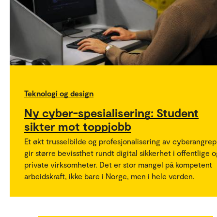
Teknologi og design
Ny cyber-spesialisering: Student
sikter mot toppjobb
Et økt trusselbilde og profesjonalisering av cyberangrep
gir større bevissthet rundt digital sikkerhet i offentlige 
private virksomheter. Det er stor mangel på kompetent
arbeidskraft, ikke bare i Norge, men i hele verden.