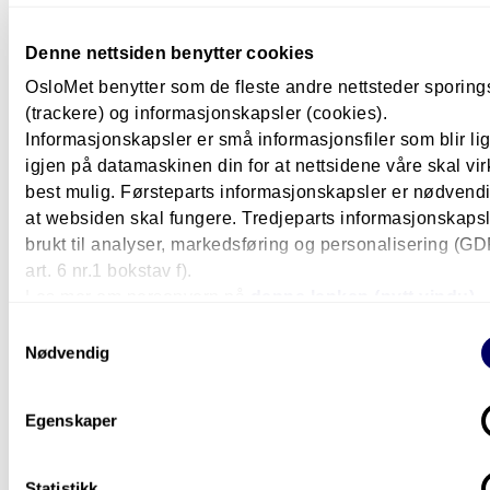
professor
+47 672 38 534
+47 96885758
Lothar.Fritsch@oslomet.no
Denne nettsiden benytter cookies
OsloMet benytter som de fleste andre nettsteder sporin
(trackere) og informasjonskapsler (cookies).
Administrativ koordinator
Informasjonskapsler er små informasjonsfiler som blir l
igjen på datamaskinen din for at nettsidene våre skal vir
best mulig. Førsteparts informasjonskapsler er nødvendi
at websiden skal fungere. Tredjeparts informasjonskapsle
brukt til analyser, markedsføring og personalisering (G
Karlijn Hillekens
art. 6 nr.1 bokstav f).
seniorrådgiver
Les mer om personvern på
denne lenken (nytt vindu).
+47 672 36 123
Karlijn.Hillekens@oslomet.no
Samtykkevalg
Nødvendig
Du er kanskje også interessert i
Egenskaper
disse?
Statistikk