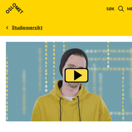
SØK
M
English version
Studieoversikt