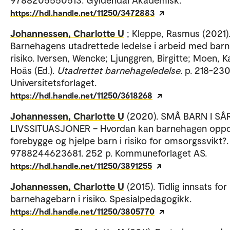
https://hdl.handle.net/11250/3472883
Johannessen, Charlotte U
; Kleppe, Rasmus (2021)
Barnehagens utadrettede ledelse i arbeid med barn 
risiko. Iversen, Wencke; Ljunggren, Birgitte; Moen, K
Hoås (Ed.).
Utadrettet barnehageledelse
. p. 218-230
Universitetsforlaget.
https://hdl.handle.net/11250/3618268
Johannessen, Charlotte U
(2020). SMÅ BARN I S
LIVSSITUASJONER – Hvordan kan barnehagen opp
forebygge og hjelpe barn i risiko for omsorgssvikt?.
9788244623681. 252 p. Kommuneforlaget AS.
https://hdl.handle.net/11250/3891255
Johannessen, Charlotte U
(2015). Tidlig innsats for
barnehagebarn i risiko. Spesialpedagogikk.
https://hdl.handle.net/11250/3805770