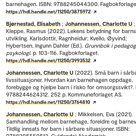
barnehagen. ISBN: 9788245044300. Fagbokforlage
https://hdl.handle.net/11250/3875972
Bjørnestad, Elisabeth
;
Johannessen, Charlotte U
;
Kleppe, Rasmus (2022). Lekens betydning for barns
utvikling. Karlsdottir, Ragnheidur; Kvello, Øyvind;
Hybertsen, Ingunn Dahler (Ed.).
Grunnbok i pedagog
psykologi
. p. 103-116. Fagbokforlaget.
https://hdl.handle.net/11250/3993532
Johannessen, Charlotte U
(2022). Små barn i sårb
livssituasjoner. Hvordan kan barnehagen oppdage,
forebygge og hjelpe barn i risko for omsorgssvikt?. 
9788244624312. 252 p. Kommuneforlaget AS.
https://hdl.handle.net/11250/3764810
Johannessen, Charlotte U
; Mikkelsen, Eva (2021).
Samhandling mellom barnehage, foreldre og barnev
Tildlig innsats for barn i sårbare situasjoner. ISBN:
9788205550513. Gyldendal Akademisk.