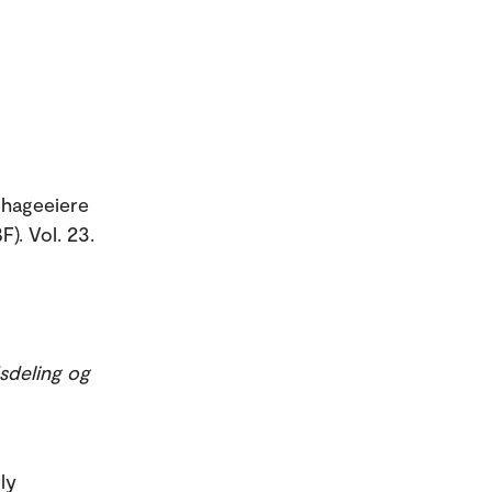
ehageeiere
). Vol. 23.
sdeling og
ly