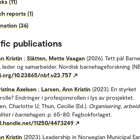
ks (11)
h reports (1)
nation (36)
fic publications
n Kristin
;
Slåtten, Mette Vaagan
(2026). Tett på! Barn
, leder og samarbeider. Nordisk barnehageforskning (NBF
oi.org/10.23865/nbf.v23.757
ristina Axelsen
;
Larsen, Ann Kristin
(2023). En styrket
olle? Endringer i profesjonsrollen i lys av prosjektet.
n, Charlotte U; Thun, Cecilie (Ed.).
Organisering, arbeid
litet i barnehagen
. p. 65-80. Fagbokforlaget.
dl.handle.net/11250/4473249
n Kristin
(2023). Leadership in Norwegian Municipal Ear