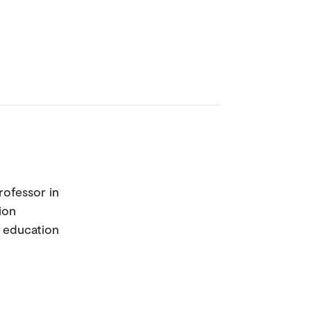
rofessor in
ion
r education