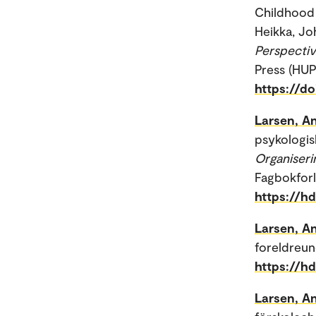
Childhood 
Heikka, Joh
Perspectiv
Press (HUP
https://d
Larsen, An
psykologis
Organiseri
Fagbokforl
https://hd
Larsen, An
foreldreun
https://h
Larsen, An