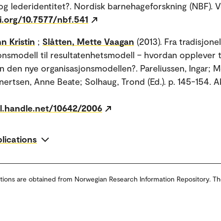
 og lederidentitet?. Nordisk barnehageforskning (NBF). Vo
i.org/10.7577/nbf.541
n Kristin
;
Slåtten, Mette Vaagan
(2013). Fra tradisjonel
onsmodell til resultatenhetsmodell – hvordan opplever ti
 den nye organisasjonsmodellen?. Pareliussen, Ingar; 
nertsen, Anne Beate; Solhaug, Trond (Ed.). p. 145-154. 
dl.handle.net/10642/2006
blications
tions are obtained from Norwegian Research Information Repository. Th