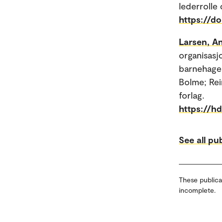
lederrolle
https://do
Larsen, An
organisasj
barnehagen
Bolme; Rei
forlag.
https://h
See all pu
These publica
incomplete.