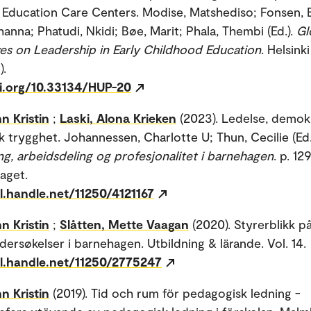
Education Care Centers. Modise, Matshediso; Fonsen, E
anna; Phatudi, Nkidi; Bøe, Marit; Phala, Thembi (Ed.).
Gl
es on Leadership in Early Childhood Education
. Helsink
).
oi.org/10.33134/HUP-20
n Kristin
;
Laski, Alona Krieken
(2023). Ledelse, demok
k trygghet. Johannessen, Charlotte U; Thun, Cecilie (Ed.
ng, arbeidsdeling og profesjonalitet i barnehagen
. p. 12
aget.
l.handle.net/11250/4121167
n Kristin
;
Slåtten, Mette Vaagan
(2020). Styrerblikk p
dersøkelser i barnehagen. Utbildning & lärande. Vol. 14.
dl.handle.net/11250/2775247
n Kristin
(2019). Tid och rum för pedagogisk ledning -