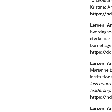
förskolech
Kristina; A
https://h
Larsen, An
hverdagspe
styrke bar
barnehagef
https://do
Larsen, An
Marianne (
institution
less contro
leadershi
https://h
Larsen, An