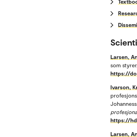
Textboo
Researc
Dissemi
Scienti
Larsen, An
som styrer
https://d
Ivarson, K
profesjonsr
Johannesse
profesjona
https://h
Larsen, An