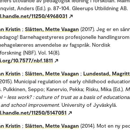
efers utövande av pedagogisk ledning i förskolan. Malm
rnqvist, Anders (Ed.). p. 87-104. Gleerups Utbildning AB.
dl.handle.net/11250/4968031
n Kristin
;
Slåtten, Mette Vaagan
(2017). Jeg er en sån
dagog! Barnehagestyreres profesjonelle handlingsrom 
nehagelæreres anvendelse av fagspråk. Nordisk
orskning (NBF). Vol. 14(8).
i.org/10.7577/nbf.1811
n Kristin
;
Slåtten, Mette Vaagan
;
Lundestad, Magritt
2015). Municipal regulation of early childhood educatio
s. Pulkkinen, Seppo; Kanervio, Pekka; Risku, Mika (Ed.).
Mo
l - less work? : culture of trust as a basis of educationa
p and school improvement
. University of Jyväskylä.
dl.handle.net/11250/5147051
n Kristin
;
Slåtten, Mette Vaagan
(2014). Mot en ny pe