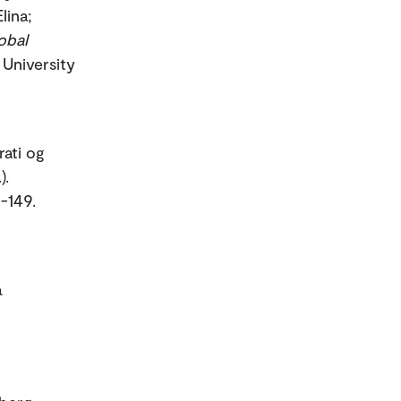
lina;
obal
i University
rati og
).
9-149.
å