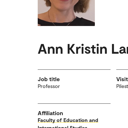
Ann Kristin La
Job title
Visi
Professor
Piles
Affiliation
Faculty of Education and
International Studies