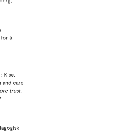
berg,
n
for å
; Kise,
n and care
re trust,
l
dagogisk