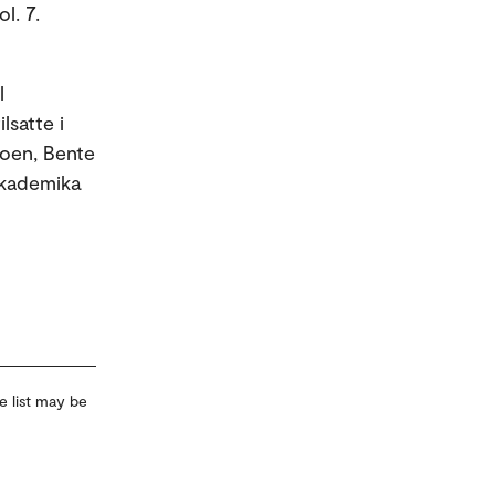
l. 7.
l
lsatte i
Moen, Bente
Akademika
e list may be