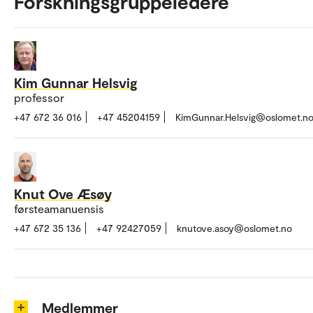
Forskningsgruppeledere
Kim Gunnar Helsvig
professor
+47 672 36 016
+47 45204159
KimGunnar.Helsvig@oslomet.n
Knut Ove Æsøy
førsteamanuensis
+47 672 35 136
+47 92427059
knutove.asoy@oslomet.no
Medlemmer