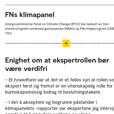
FNs klimapanel
Intergovernmental Panel on Climate Change (IPCC) ble nedsatt av Den
meteorologiske verdensorganisasjonen (WMO) og FNs miljøprogram (UNE
1988.
Formålet er å gi verdens land et best mulig vitenskapelig grunnlag for å fo
klimaendringene og potensielle effekter for mennesker, miljø og samfunn.
Enighet om at ekspertrollen bør
være verdifri
– Et hovedfunn var at det er et felles syn at rollen 
ekspert først og fremst er en vitenskapelig rolle for 
kunnskapsmessig bidrag til beslutningstakere.
– I det å akseptere og begrunne påstander i
klimapanelets -rapporter var ekspertene jeg intervj