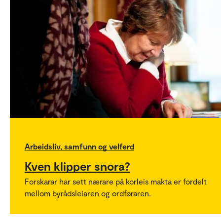
Arbeidsliv, samfunn og velferd
Kven klipper snora?
Forskarar har sett nærare på korleis makta er fordelt
mellom byrådsleiaren og ordføraren.