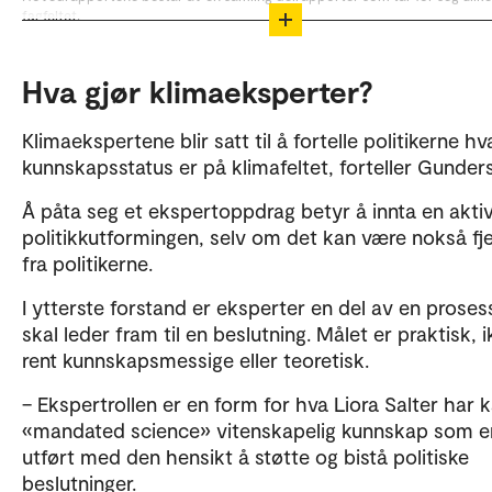
fagfeltet.
Panelet består av tre arbeidsgrupper, som hver leverer en delrapport om
henholdsvis
Hva gjør klimaeksperter?
1: det naturvitenskapelige kunnskapsgrunnlaget om klimaendringer,
Klimaekspertene blir satt til å fortelle politikerne hv
2: konsekvensene av klimaendringer for natur og samfunn og
kunnskapsstatus er på klimafeltet, forteller Gunder
3: ulike måter å begrense klimaendringene.
Å påta seg et ekspertoppdrag betyr å innta en aktiv 
politikkutformingen, selv om det kan være nokså fje
fra politikerne.
I ytterste forstand er eksperter en del av en prose
skal leder fram til en beslutning. Målet er praktisk, 
rent kunnskapsmessige eller teoretisk.
– Ekspertrollen er en form for hva Liora Salter har k
«mandated science» vitenskapelig kunnskap som e
utført med den hensikt å støtte og bistå politiske
beslutninger.