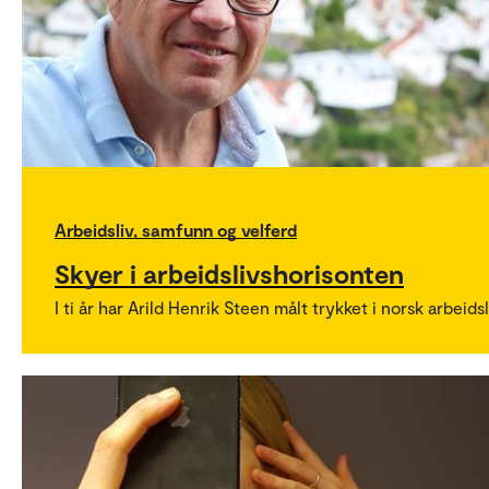
Arbeidsliv, samfunn og velferd
Skyer i arbeidslivshorisonten
I ti år har Arild Henrik Steen målt trykket i norsk arbeidsl