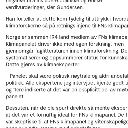
negative til å inkludere politiske og etiske
verdivurderinger, sier Gundersen.
Han forteller at dette kom tydelig til uttrykk i hvord
klimaforskerne så på retningslinjene til FNs klimapan
Norge er sammen 194 land medlem av FNs klimapan
Klimapanelet driver ikke med egen forskning, men
gjennomgår faglitteraturen innen klimaforskning. De
systematiserer og oppsummerer status for kunnska
Dette gjøres av klimaeksperter.
– Panelet skal være politisk nøytrale og aldri anbefa
politikk. Alle ekspertene jeg intervjuet kjente godt ti
og flere indikerte at det var en eksplisitt del av møt
panelet.
Dessuten, når de ble spurt direkte så mente ekspe
at det var et fornuftig ideal for FNs klimapanel. De f
var skeptiske til at FNs klimapanel og vitenskapelig