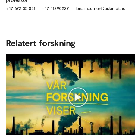
+47 672 35 031
+47 41290227
lena.m.turner@oslomet.no
Relatert forskning