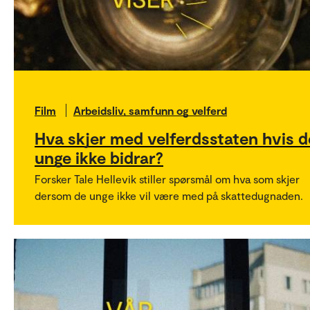
Film
Arbeidsliv, samfunn og velferd
Hva skjer med velferdsstaten hvis d
unge ikke bidrar?
Forsker Tale Hellevik stiller spørsmål om hva som skjer
dersom de unge ikke vil være med på skattedugnaden.