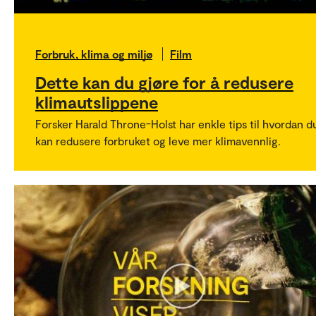
Forbruk, klima og miljø
Film
Dette kan du gjøre for å redusere
klimautslippene
Forsker Harald Throne-Holst har enkle tips til hvordan d
kan redusere forbruket og leve mer klimavennlig.