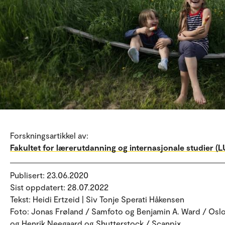
Forskningsartikkel av:
Fakultet for lærerutdanning og internasjonale studier (LU
Publisert: 23.06.2020
Sist oppdatert: 28.07.2022
Tekst: Heidi Ertzeid | Siv Tonje Sperati Håkensen
Foto: Jonas Frøland / Samfoto og Benjamin A. Ward / Osl
og Henrik Neegaard og Shutterstock / Scanpix