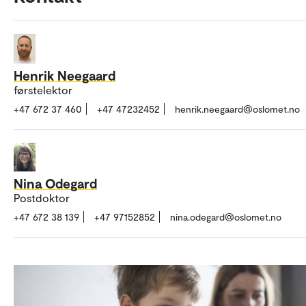
Henrik Neegaard
førstelektor
+47 672 37 460
+47 47232452
henrik.neegaard@oslomet.no
Nina Odegard
Postdoktor
+47 672 38 139
+47 97152852
nina.odegard@oslomet.no