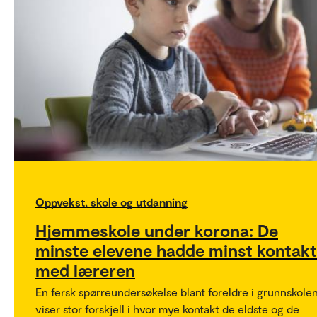
Oppvekst, skole og utdanning
Hjemmeskole under korona: De
minste elevene hadde minst kontakt
med læreren
En fersk spørreundersøkelse blant foreldre i grunnskole
viser stor forskjell i hvor mye kontakt de eldste og de