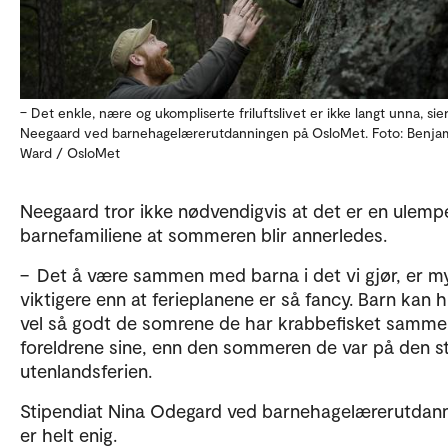
– Det enkle, nære og ukompliserte friluftslivet er ikke langt unna, sie
Neegaard ved barnehagelærerutdanningen på OsloMet. Foto: Benjam
Ward / OsloMet
Neegaard tror ikke nødvendigvis at det er en ulemp
barnefamiliene at sommeren blir annerledes.
– Det å være sammen med barna i det vi gjør, er m
viktigere enn at ferieplanene er så fancy. Barn kan 
vel så godt de somrene de har krabbefisket samm
foreldrene sine, enn den sommeren de var på den s
utenlandsferien.
Stipendiat Nina Odegard ved barnehagelærerutdan
er helt enig.