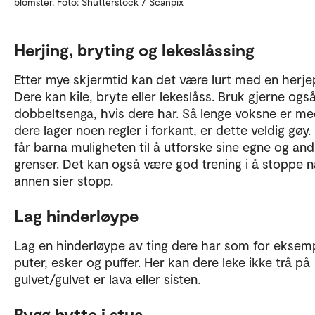
blomster. Foto: Shutterstock / Scanpix
Herjing, bryting og lekeslåssing
Etter mye skjermtid kan det være lurt med en herje
Dere kan kile, bryte eller lekeslåss. Bruk gjerne ogs
dobbeltsenga, hvis dere har. Så lenge voksne er m
dere lager noen regler i forkant, er dette veldig gøy.
får barna muligheten til å utforske sine egne og and
grenser. Det kan også være god trening i å stoppe n
annen sier stopp.
Lag hinderløype
Lag en hinderløype av ting dere har som for eksem
puter, esker og puffer. Her kan dere leke ikke trå på
gulvet/gulvet er lava eller sisten.
Bygg hytte i stua