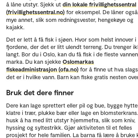
å låne utstyr. Sjekk ut
din lokale frivillighetssentral
(frivillighetssentral.no)
for eksempel. De låner også
mye annet, slik som redningsvester, hengekøye og
kajakk.
Det er lett å få fisk i sjøen. Hvor som helst innover i
fjordene, der det er litt ulendt terreng. Du trenger i
langt. Bor du i Oslo, kan du få fisk i de fleste vannen
marka. Du kan sjekke
Oslomarkas
fiskeadministrasjon (ofa.no)
for å finne ut hva slags
det er i hvilke vann. Barn kan fiske gratis nesten ove
Bruk det dere finner
Dere kan lage sprettert eller pil og bue, bygge hytte
klatre i trær, plukke bær eller lage en blomsterkrans
husk å ha med litt utstyr hjemmefra, slik som kniv,
hyssing og syltestrikk. Gjør aktiviteten til et felles
prosjekt for hele familien. La barna få lære å bruke 