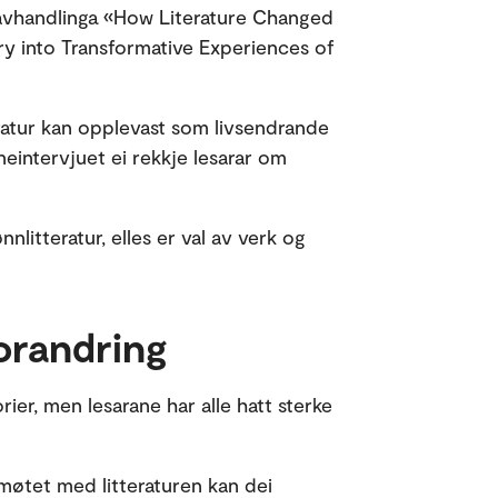
avhandlinga «How Literature Changed
ry into Transformative Experiences of
eratur kan opplevast som livsendrande
neintervjuet ei rekkje lesarar om
ønnlitteratur, elles er val av verk og
orandring
torier, men lesarane har alle hatt sterke
 møtet med litteraturen kan dei