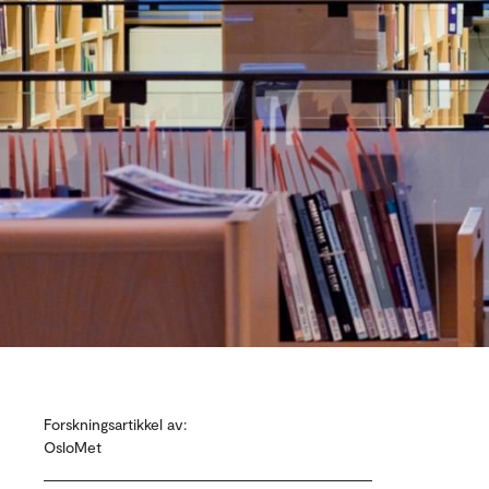
Forskningsartikkel av:
OsloMet