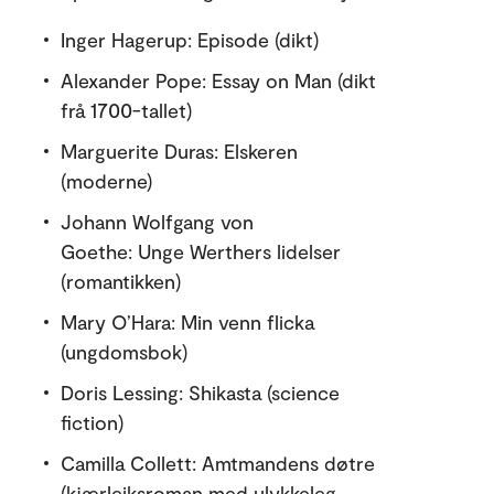
Inger Hagerup: Episode (dikt)
Alexander Pope: Essay on Man (dikt
frå 1700-tallet)
Marguerite Duras: Elskeren
(moderne)
Johann Wolfgang von
Goethe: Unge Werthers lidelser
(romantikken)
Mary O’Hara: Min venn flicka
(ungdomsbok)
Doris Lessing: Shikasta (science
fiction)
Camilla Collett: Amtmandens døtre
(kjærleiksroman med ulykkeleg