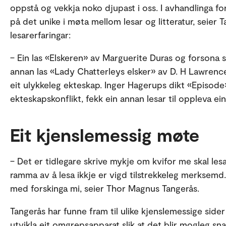
oppstå og vekkja noko djupast i oss. I avhandlinga f
på det unike i møta mellom lesar og litteratur, seier
lesarerfaringar:
– Ein las «Elskeren» av Marguerite Duras og forsona 
annan las «Lady Chatterleys elsker» av D. H Lawrenc
eit ulykkeleg ekteskap. Inger Hagerups dikt «Episod
ekteskapskonflikt, fekk ein annan lesar til oppleva ein
Eit kjenslemessig møte
– Det er tidlegare skrive mykje om kvifor me skal les
ramma av å lesa ikkje er vigd tilstrekkeleg merksemd.
med forskinga mi, seier Thor Magnus Tangerås.
Tangerås har funne fram til ulike kjenslemessige sider
utvikla eit omgrepsapparat slik at det blir mogleg s