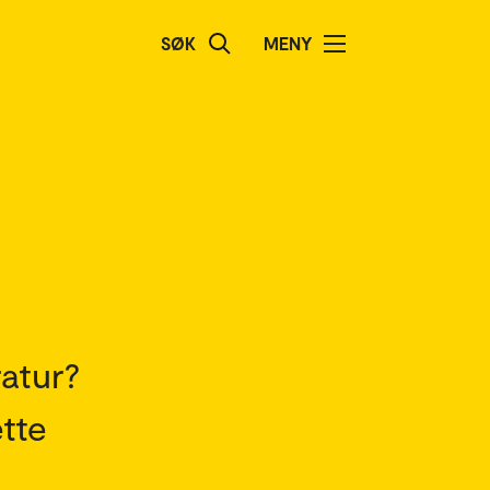
SØK
MENY
ratur?
tte