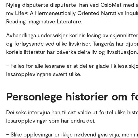
Nyleg disputerte disputerte han ved OsloMet med 
my Life»: A Hermeneutically Oriented Narrative Inqui
Reading Imaginative Literature.
Avhandlinga undersøkjer korleis lesing av skjønnlitt
og forløysande ved ulike livskriser. Tangerås har djup
korleis litteratur har påverka deira liv og livssituasjon.
– Felles for alle lesarane er at dei er glade i å lesa skj
lesaropplevingane svært ulike.
Personlege historier om f
Dei seks intervjua han til sist valde ut fortel ulike his
lesaropplevingar som har endra dei.
– Slike opplevingar er ikkje nødvendigvis vilja, men i