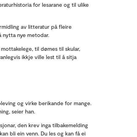
aturhistoria for lesarane og til ulike
midling av litteratur på fleire
å nytta nye metodar.
mottakelege, til dømes til skular,
egvis ikkje ville lest til å sitja
ppleving og virke berikande for mange.
ing, seier han.
asjonar, den krev inga tilbakemelding
an bli ein venn. Du les og kan få ei