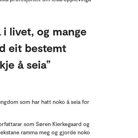
 i livet, og mange
ed eit bestemt
kje å seia
 ungdom som har hatt noko å seia for
orfattarar som Søren Kierkegaard og
e tekstane ramma meg og gjorde noko