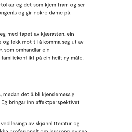
ortolkar eg det som kjem fram og ser
 Tangerås og gir nokre døme på
seg med tapet av kjærasten, ein
e og fekk mot til å komma seg ut av
e», som omhandlar ein
 familiekonflikt på ein heilt ny måte.
a, medan det å bli kjenslemessig
 Eg bringar inn affektperspektivet
 ved lesinga av skjønnlitteratur og
nakka profesjonelt om lesaropplevinga