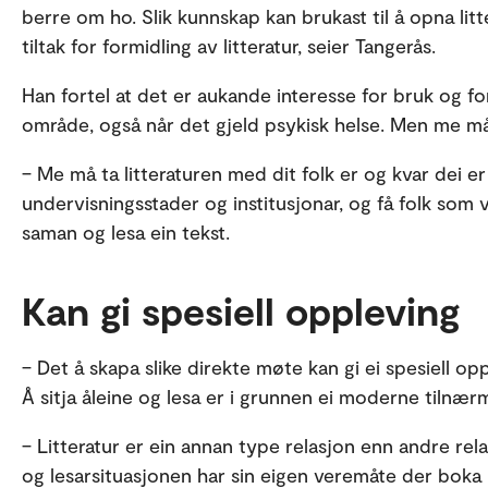
berre om ho. Slik kunnskap kan brukast til å opna litter
tiltak for formidling av litteratur, seier Tangerås.
Han fortel at det er aukande interesse for bruk og for
område, også når det gjeld psykisk helse. Men me m
– Me må ta litteraturen med dit folk er og kvar dei er 
undervisningsstader og institusjonar, og få folk som vanl
saman og lesa ein tekst.
Kan gi spesiell oppleving
– Det å skapa slike direkte møte kan gi ei spesiell o
Å sitja åleine og lesa er i grunnen ei moderne tilnærm
– Litteratur er ein annan type relasjon enn andre rel
og lesarsituasjonen har sin eigen veremåte der boka k