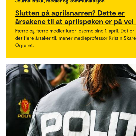
Journalistikk, medier og kommunikasjon
Slutten på aprilsnarren? Dette er
årsakene til at aprilspøken er på vei
Færre og færre medier lurer leserne sine 1. april. Det er
det flere årsaker til, mener medieprofessor Kristin Skare
Orgeret.