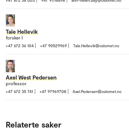
+47 672 38 003
+47 91116896
ann-helen.bay@oslomet.no
Tale Hellevik
forsker I
+47 672 36 104
+47 90529969
Tale.Hellevik@oslomet.no
Axel West Pedersen
professor
+47 672 35 741
+47 97969708
Axel.Pedersen@oslomet.no
Relaterte saker