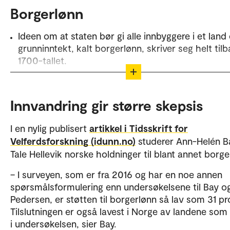
Borgerlønn
Ideen om at staten bør gi alle innbyggere i et land
grunninntekt, kalt borgerlønn, skriver seg helt tilba
1700-tallet.
En rendyrket borgerlønn skal være tilstrekkelig til 
for og gå til alle innbyggere og uten krav om noen
Innvandring gir større skepsis
for motytelse i form av arbeid og aktivitet.
Det har vært enkelte forsøk med varianter av
I en nylig publisert
artikkel i Tidsskrift for
borgerlønn i ulike land, men foreløpig har ingen
Velferdsforskning (idunn.no)
studerer Ann-Helén B
europeiske land innført en slik stønad.
Tale Hellevik norske holdninger til blant annet borge
– I surveyen, som er fra 2016 og har en noe annen
spørsmålsformulering enn undersøkelsene til Bay o
Pedersen, er støtten til borgerlønn så lav som 31 pr
Tilslutningen er også lavest i Norge av landene som
i undersøkelsen, sier Bay.