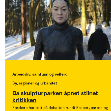
Arbeidsliv, samfunn og velferd
By, regioner og urbanitet
Da skulpturparken åpnet stilnet
kritikken
Forskere har sett på debatten rundt Ekebergparken og