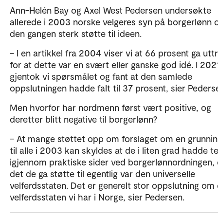
Ann-Helén Bay og Axel West Pedersen undersøkte
allerede i 2003 norske velgeres syn på borgerlønn o
den gangen sterk støtte til ideen.
– I en artikkel fra 2004 viser vi at 66 prosent ga utt
for at dette var en svært eller ganske god idé. I 202
gjentok vi spørsmålet og fant at den samlede
oppslutningen hadde falt til 37 prosent, sier Peders
Men hvorfor har nordmenn først vært positive, og
deretter blitt negative til borgerlønn?
– At mange støttet opp om forslaget om en grunnin
til alle i 2003 kan skyldes at de i liten grad hadde t
igjennom praktiske sider ved borgerlønnordningen, 
det de ga støtte til egentlig var den universelle
velferdsstaten. Det er generelt stor oppslutning om
velferdsstaten vi har i Norge, sier Pedersen.