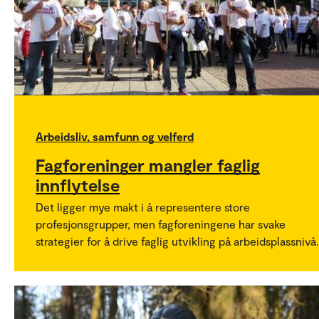
Arbeidsliv, samfunn og velferd
Fagforeninger mangler faglig
innflytelse
Det ligger mye makt i å representere store
profesjonsgrupper, men fagforeningene har svake
strategier for å drive faglig utvikling på arbeidsplassnivå.