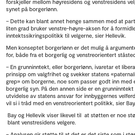
forskjeller mellom høyresidens og venstresidens vel
synet på borgerlønn.
– Dette kan blant annet henge sammen med at part
liten grad bruker venstre-høyre-aksen for å formidle
inntektssikringspolitikk til velgerne, sier Hellevik.
Men konseptet borgerlønn er det mulig å argument
for, både fra et borgerlig og venstreorientert ståste
– En grunninntekt, eller borgerlønn, ivaretar et libera
prinsipp om valgfrihet og svekker statens «paternali
grep» om borgerne, noe som passer godt inn med 
borgerlig syn. På den annen side er en grunninntekt
utvidelse av statens ansvar for innbyggernes velferd
vil si i tråd med en venstreorientert politikk, sier Bay
Bay og Hellevik viser likevel til at støtten er noe st
blant venstresidens velgere.
– Analysen gir støtte til at det er det siste som i stø