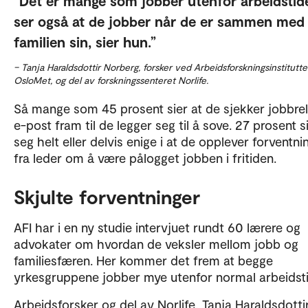
Det er mange som jobber utenfor arbeidstide
ser også at de jobber når de er sammen med
familien sin, sier hun.
– Tanja Haraldsdottir Norberg, forsker ved Arbeidsforskningsinstituttet
OsloMet, og del av forskningssenteret Norlife.
Så mange som 45 prosent sier at de sjekker jobbrel
e-post fram til de legger seg til å sove. 27 prosent s
seg helt eller delvis enige i at de opplever forventni
fra leder om å være pålogget jobben i fritiden.
Skjulte forventninger
AFI har i en ny studie intervjuet rundt 60 lærere og
advokater om hvordan de veksler mellom jobb og
familiesfæren. Her kommer det frem at begge
yrkesgruppene jobber mye utenfor normal arbeidsti
Arbeidsforsker og del av Norlife, Tanja Haraldsdotti