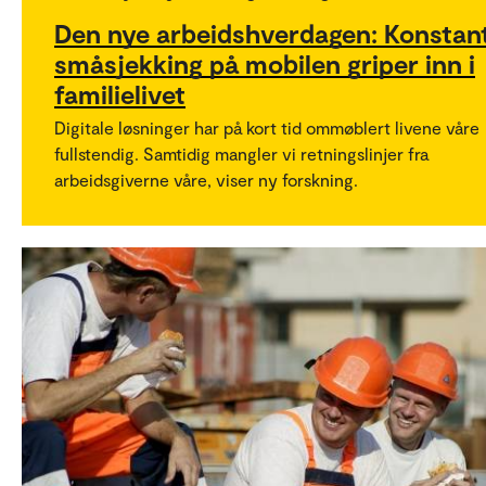
Den nye arbeidshverdagen: Konstan
småsjekking på mobilen griper inn i
familielivet
Digitale løsninger har på kort tid ommøblert livene våre
fullstendig. Samtidig mangler vi retningslinjer fra
arbeidsgiverne våre, viser ny forskning.