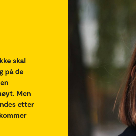
ikke skal
ig på de
den
 høyt. Men
endes etter
ankommer