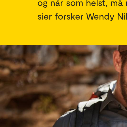
og når som helst, må
sier forsker Wendy Ni