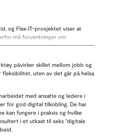
id, og Flex‑IT-prosjektet viser at
derfor må forventninger om
ing, mens arbeidsplassinterne
rktøy påvirker skillet mellom jobb og
rpraksis har større potensial for å
 fleksibilitet, uten av det går på helsa
som vektlegger respekt for andres
r for grensesetting, gode
amarbeidet med ansatte og ledere i
jon.
er for god digital tilkobling. De har
ne kan fungere i praksis og hvilke
Copilot. Teksten er kvalitetssikret
ltert i et utkast til seks “digitale
rbeid.