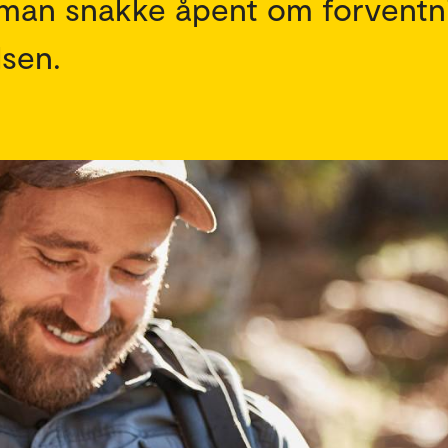
 man snakke åpent om forventni
lsen.