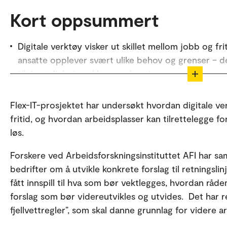
Kort oppsummert
Digitale verktøy visker ut skillet mellom jobb og frit
ansatte opplever svært ulike behov og grenser – 
tilgjengelighet snakkes om åpent.
Nasjonale lover har liten effekt uten lokal oppfølg
Flex-IT-prosjektet har undersøkt hvordan digitale ve
retningslinjer, realistiske forventninger og god lede
fritid, og hvordan arbeidsplasser kan tilrettelegge for
skape et sunnere digitalt arbeidsmiljø.
løs.
Prosjektet foreslår seks “digitale fjellvettregler” 
fritid, tydelig kommunikasjon, tekniske hjelpemidle
Forskere ved Arbeidsforskningsinstituttet AFI har s
rollemodeller og kunnskap om behovet for restitus
bedrifter om å utvikle konkrete forslag til retningslinj
fått innspill til hva som bør vektlegges, hvordan råde
Deler av Kort oppsummert er laget ved hjelp av M365 
forslag som bør videreutvikles og utvides. Det har resu
av OsloMet.
fjellvettregler”, som skal danne grunnlag for videre a