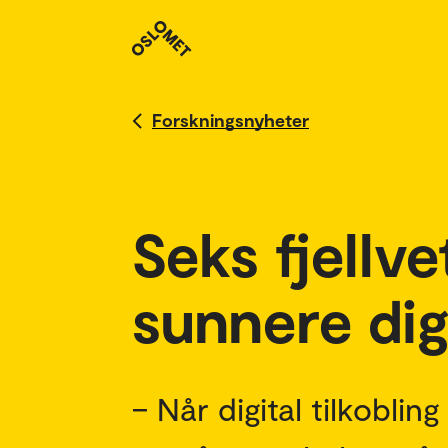
Forskningsnyheter
Seks fjellve
sunnere digi
– Når digital tilkobli