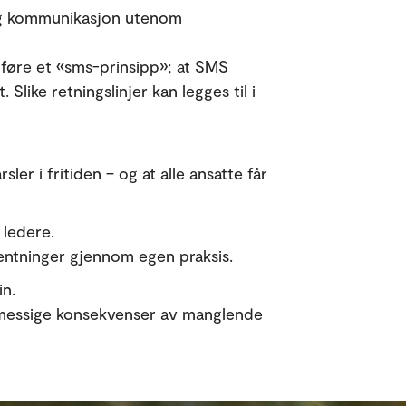
t og kommunikasjon utenom
nnføre et «sms-prinsipp»; at SMS
Slike retningslinjer kan legges til i
ler i fritiden – og at alle ansatte får
 ledere.
entninger gjennom egen praksis.
in.
semessige konsekvenser av manglende