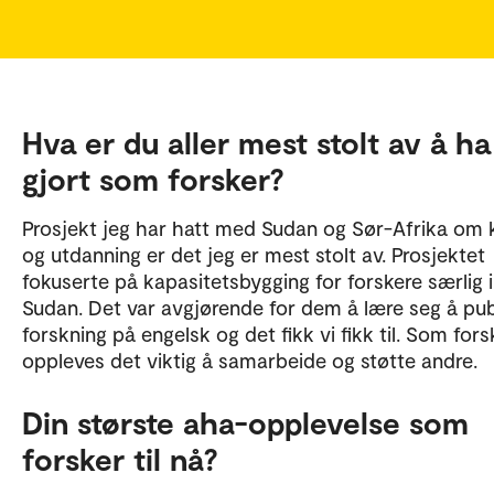
kunnskap om hvordan og på hvilke måter unges
hverdagsliv kan påvirkes positivt av ny teknologi, m
også se på mulige utfordringer denne teknologien gir
utdanning, familieliv, vennerelasjoner, fritid og sosial
deltagelse.
Hva er du aller mest stolt av å ha
gjort som forsker?
Prosjekt jeg har hatt med Sudan og Sør-Afrika om 
og utdanning er det jeg er mest stolt av. Prosjektet
fokuserte på kapasitetsbygging for forskere særlig i
Sudan. Det var avgjørende for dem å lære seg å pub
forskning på engelsk og det fikk vi fikk til. Som fors
oppleves det viktig å samarbeide og støtte andre.
Din største aha-opplevelse som
forsker til nå?