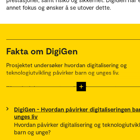
annet fokus og ønsker å se utover dette.
Fakta om DigiGen
Prosjektet undersøker hvordan digitalisering og
teknologiutvikling påvirker barn og unges liv.
"Den digitale generasjonen" er den generasjonen av
som aldri har opplevd en verden uten internett,
smarttelefoner og sosiale medier. Det er dette prosj
DigiGen - Hvordan påvirker digitaliseringen ba
navn DigiGen henspiller på.
unges liv
Hvordan påvirker digitalisering og teknologiutvik
Over en periode på tre år skal vi sammen med forske
barn og unge?
hele Europa undersøke hvordan pågående digitaliser
teknologiutvikling påvirker barn og unges liv. Vi skal 