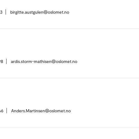
73
birgitte.austgulen@oslomet.no
98
ardis.storm-mathisen@oslomet.no
66
Anders.Martinsen@oslomet.no