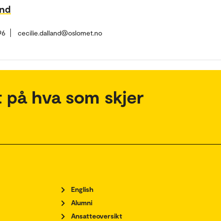
and
96
cecilie.dalland@oslomet.no
 på hva som skjer
English
Alumni
Ansatteoversikt