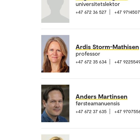
universitetslektor
+47 672 36 527
+47 971450
Ardis Storm-Mathisen
professor
+47 672 35 634
+47 922554
Anders Martinsen
førsteamanuensis
+47 672 37 635
+47 970755