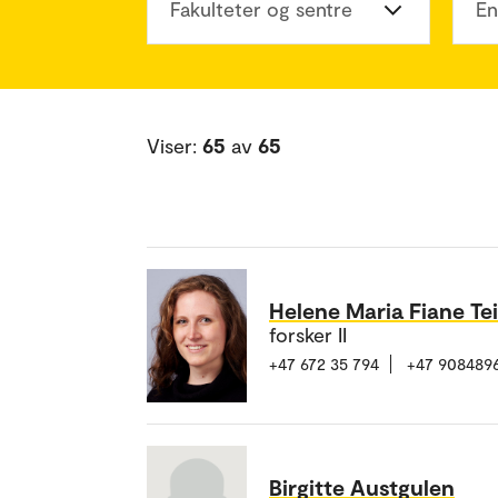
Fakulteter og sentre
En
Viser:
65
av
65
Helene Maria Fiane Te
forsker II
+47 672 35 794
+47 908489
Birgitte Austgulen