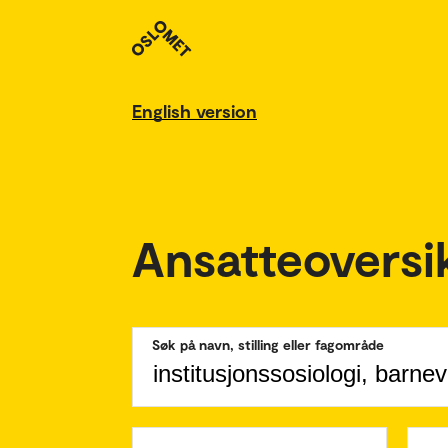
English version
Ansatteoversi
Søk på navn, stilling eller fagområde