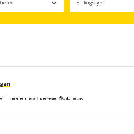
heter
Stillingstype
igen
67
helene-maria-fiane.teigen@oslomet.no