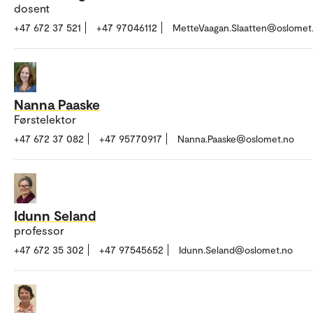
dosent
+47 672 37 521
+47 97046112
MetteVaagan.Slaatten@oslomet
Nanna Paaske
Førstelektor
+47 672 37 082
+47 95770917
Nanna.Paaske@oslomet.no
Idunn Seland
professor
+47 672 35 302
+47 97545652
Idunn.Seland@oslomet.no