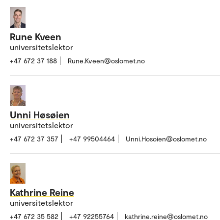
Rune Kveen
universitetslektor
+47 672 37 188
Rune.Kveen@oslomet.no
Unni Høsøien
universitetslektor
+47 672 37 357
+47 99504464
Unni.Hosoien@oslomet.no
Kathrine Reine
universitetslektor
+47 672 35 582
+47 92255764
kathrine.reine@oslomet.no