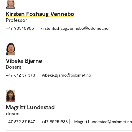
Kirsten Foshaug Vennebo
Professor
+47 90540905
kirstenfoshaug.vennebo@oslomet.no
Vibeke Bjarnø
Dosent
+47 672 37 373
Vibeke.Bjarno@oslomet.no
Magritt Lundestad
dosent
+47 672 37 547
+47 95251936
Magritt.Lundestad@oslomet.no