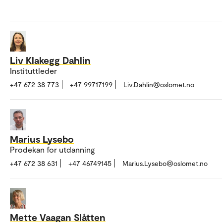
Liv Klakegg Dahlin
Instituttleder
+47 672 38 773
+47 99717199
Liv.Dahlin@oslomet.no
Marius Lysebo
Prodekan for utdanning
+47 672 38 631
+47 46749145
Marius.Lysebo@oslomet.no
Mette Vaagan Slåtten