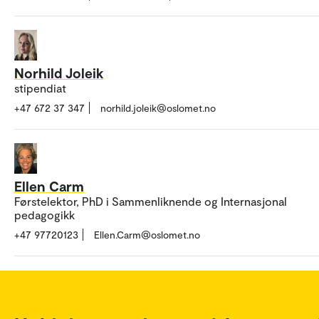
Norhild Joleik
stipendiat
+47 672 37 347
norhild.joleik@oslomet.no
Ellen Carm
Førstelektor, PhD i Sammenliknende og Internasjonal
pedagogikk
+47 97720123
Ellen.Carm@oslomet.no