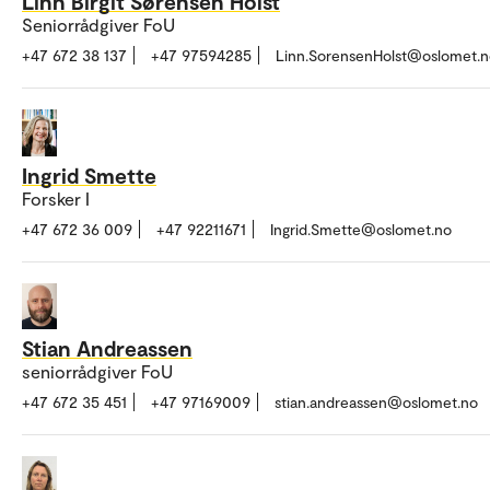
Linn Birgit Sørensen Holst
Seniorrådgiver FoU
+47 672 38 137
+47 97594285
Linn.SorensenHolst@oslomet.n
Ingrid Smette
Forsker I
+47 672 36 009
+47 92211671
Ingrid.Smette@oslomet.no
Stian Andreassen
seniorrådgiver FoU
+47 672 35 451
+47 97169009
stian.andreassen@oslomet.no