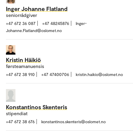
Inger Johanne Flatland
seniorrådgiver
+47 672 36 087
+47 48245876
Inger-
Johanne.Flatland@oslomet.no
Kristin Häikiö
førsteamanuensis
+47 672 38 910
+47 47400706
kristin.haikio@oslomet.no
Konstantinos Skenteris
stipendiat
+47 672 38 676
konstantinos.skenteris@oslomet.no