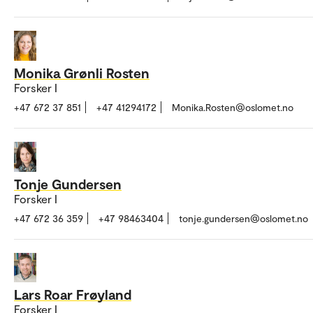
Monika Grønli Rosten
Forsker I
+47 672 37 851
+47 41294172
Monika.Rosten@oslomet.no
Tonje Gundersen
Forsker I
+47 672 36 359
+47 98463404
tonje.gundersen@oslomet.no
Lars Roar Frøyland
Forsker I