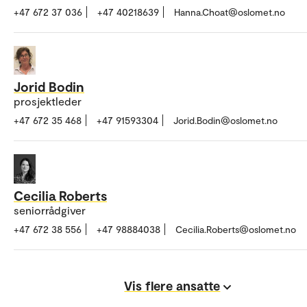
+47 672 37 036
+47 40218639
Hanna.Choat@oslomet.no
Jorid Bodin
prosjektleder
+47 672 35 468
+47 91593304
Jorid.Bodin@oslomet.no
Cecilia Roberts
seniorrådgiver
+47 672 38 556
+47 98884038
Cecilia.Roberts@oslomet.no
Vis flere ansatte