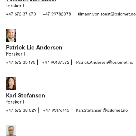
forsker I
+47 672 37 670
+47 99782078
tilmann.von.soest@oslomet.no
Patrick Lie Andersen
Forsker I
+47 672 35 190
+47 90187372
Patrick.Andersen@oslomet.no
Kari Stefansen
forsker I
+47 672 38 029
+47 95176745
Kari.Stefansen@oslomet.no