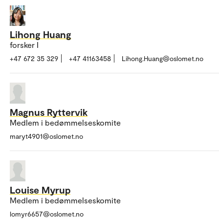
Lihong Huang
forsker I
+47 672 35 329
+47 41163458
Lihong.Huang@oslomet.no
Magnus Ryttervik
Medlem i bedømmelseskomite
maryt4901@oslomet.no
Louise Myrup
Medlem i bedømmelseskomite
lomyr6657@oslomet.no