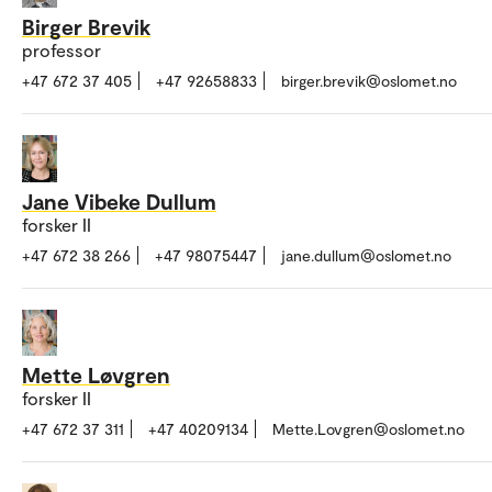
Birger Brevik
professor
+47 672 37 405
+47 92658833
birger.brevik@oslomet.no
Jane Vibeke Dullum
forsker II
+47 672 38 266
+47 98075447
jane.dullum@oslomet.no
Mette Løvgren
forsker II
+47 672 37 311
+47 40209134
Mette.Lovgren@oslomet.no