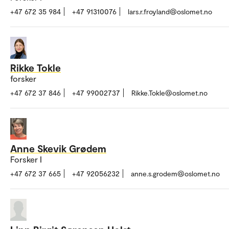
+47 672 35 984
+47 91310076
lars.r.froyland@oslomet.no
Rikke Tokle
forsker
+47 672 37 846
+47 99002737
Rikke.Tokle@oslomet.no
Anne Skevik Grødem
Forsker I
+47 672 37 665
+47 92056232
anne.s.grodem@oslomet.no