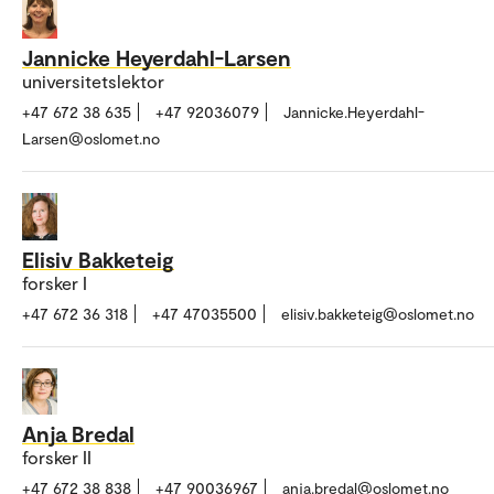
Jannicke Heyerdahl-Larsen
universitetslektor
+47 672 38 635
+47 92036079
Jannicke.Heyerdahl-
Larsen@oslomet.no
Elisiv Bakketeig
forsker I
+47 672 36 318
+47 47035500
elisiv.bakketeig@oslomet.no
Anja Bredal
forsker II
+47 672 38 838
+47 90036967
anja.bredal@oslomet.no