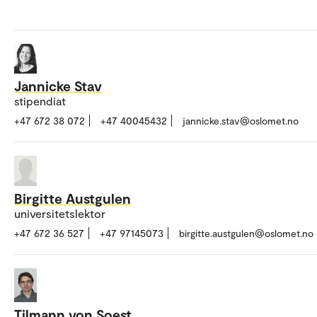
Jannicke Stav
stipendiat
+47 672 38 072
+47 40045432
jannicke.stav@oslomet.no
Birgitte Austgulen
universitetslektor
+47 672 36 527
+47 97145073
birgitte.austgulen@oslomet.no
Tilmann von Soest