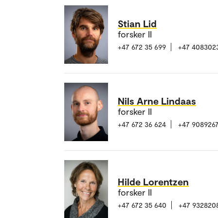
Stian Lid
forsker II
+47 672 35 699
+47 408302
Nils Arne Lindaas
forsker II
+47 672 36 624
+47 9089267
Hilde Lorentzen
forsker II
+47 672 35 640
+47 932820