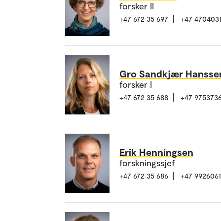
forsker II
+47 672 35 697
+47 470403
Gro Sandkjær Hansse
forsker I
+47 672 35 688
+47 975373
Erik Henningsen
forskningssjef
+47 672 35 686
+47 992606