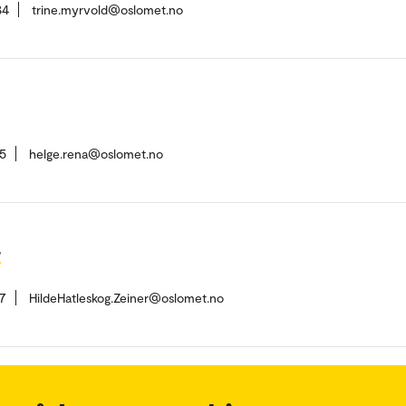
84
trine.myrvold@oslomet.no
5
helge.rena@oslomet.no
r
7
HildeHatleskog.Zeiner@oslomet.no