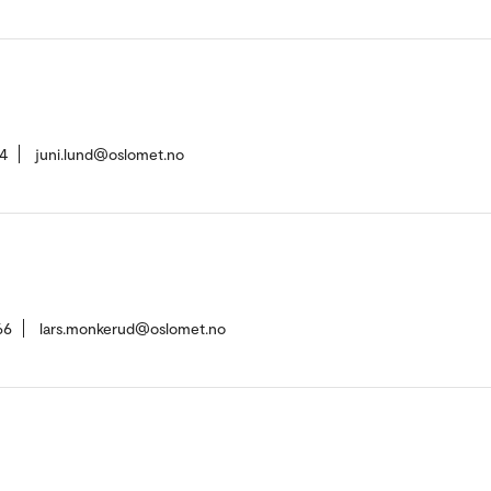
4
juni.lund@oslomet.no
66
lars.monkerud@oslomet.no