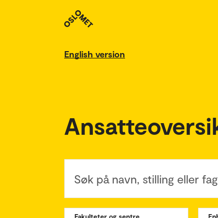
English version
Ansatteoversi
Søk på navn, stilling eller f
Fakulteter og sentre
En