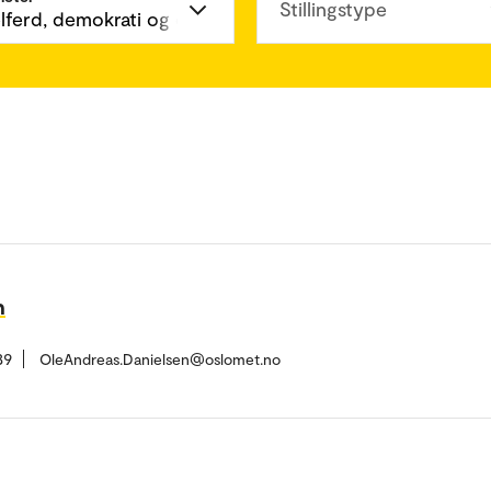
Stillingstype
n
39
OleAndreas.Danielsen@oslomet.no