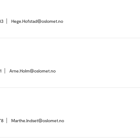
33
Hege.Hofstad@oslomet.no
1
Arne.Holm@oslomet.no
78
Marthe.Indset@oslomet.no