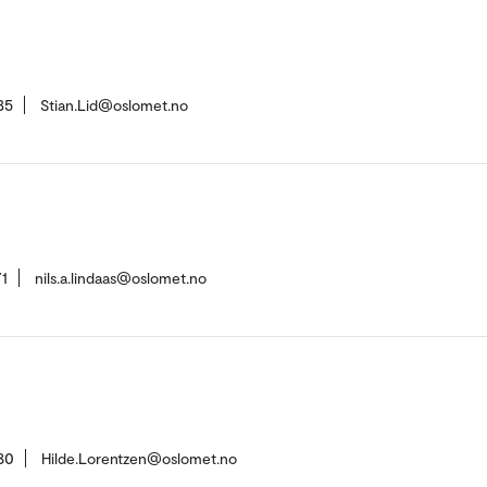
35
Stian.Lid@oslomet.no
1
nils.a.lindaas@oslomet.no
80
Hilde.Lorentzen@oslomet.no