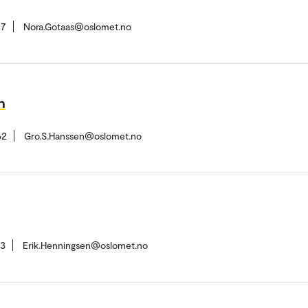
17
Nora.Gotaas@oslomet.no
n
62
Gro.S.Hanssen@oslomet.no
13
Erik.Henningsen@oslomet.no