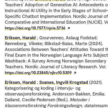
Teachers’ Adoption of Generative AI: Antecedents o
Instructional AI Utility in the Early Stages of School
Specific Chatbot Implementation. Nordic Journal of
Comparative and International Education (NJCIE). Vo
https://doi.org/10.7577/njcie.5736
Eriksen, Harald
; Gourvennec, Aslaug Fodstad;
Rønneberg, Vibeke; Blikstad-Balas, Marte (2024).
Associations Between Teachers’ Attitudes Toward t
Final Exam in the Norwegian Language Arts Subjec
Washback: A Survey Among Norwegian Secondary
Teachers. Nordic Journal of Literacy Research. Vol. 
https://doi.org/10.23865/njlr.v10.5309
Eriksen, Harald
;
Svanes, Ingvill Krogstad
(2021).
Kategorisering og koding i intervju- og
observasjonsforskning. Andersson-Bakken, Emilia;
Dalland, Cecilie Pedersen (Red.).
Metoder i
klasseromsforskning Forskningsdesign, datainnsaml