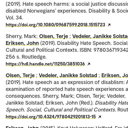
(2019). Hate speech harms: a social justice discussi
disabled Norwegians' experiences. Disability & Soci
Vol. 34.
https://doi.org/10.1080/09687599.2018.1515723
Sherry, Mark;
Olsen, Terje
;
Vedeler, Janikke Solst
Eriksen, John
(2019). Disability Hate Speech. Social
Cultural and Political Contexts. ISBN: 97803671934
256 s. Routledge.
https://hdl.handle.net/11250/3851036
Olsen, Terje
;
Vedeler, Janikke Solstad
;
Eriksen, J
(2019). Hate speech as an expression of disablism: 
examination of reported hate speech experiences 
consequences. Sherry, Mark; Olsen, Terje; Vedeler,
Janikke Solstad; Eriksen, John (Red.).
Disability Hat
Speech. Social, Cultural and Political Contexts
. Rou
https://doi.org/10.4324/9780429201813-15
Eriksen, John
(2015). Knut Halvorsen: Velferd. Fra idé