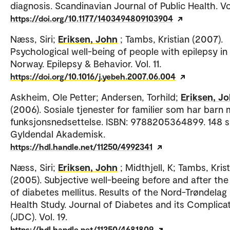
diagnosis. Scandinavian Journal of Public Health. Vol
https://doi.org/10.1177/1403494809103904
Næss, Siri;
Eriksen, John
; Tambs, Kristian (2007).
Psychological well-being of people with epilepsy in
Norway. Epilepsy & Behavior. Vol. 11.
https://doi.org/10.1016/j.yebeh.2007.06.004
Askheim, Ole Petter; Andersen, Torhild;
Eriksen, J
(2006). Sosiale tjenester for familier som har barn
funksjonsnedsettelse. ISBN: 9788205364899. 148 s
Gyldendal Akademisk.
https://hdl.handle.net/11250/4992341
Næss, Siri;
Eriksen, John
; Midthjell, K; Tambs, Kris
(2005). Subjective well-beeing before and after the
of diabetes mellitus. Results of the Nord-Trøndelag
Health Study. Journal of Diabetes and its Complica
(JDC). Vol. 19.
https://hdl.handle.net/11250/4681809