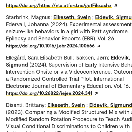
https://doi.org/https://nta.atferd.no/getFile.ashx
Starbrink, Magnus;
Eikeseth, Svein
;
Eldevik, Sigm
Edervall, Johanna (2024). Experimental assessment
seizure-like behaviors in a girl with Rett syndrome.
Epilepsy and Behavior Reports (EBR). Vol. 26.
https://doi.org/10.1016/j.ebr.2024.100666
Ellegård, Sara Elisabeth Bull; Isaksen, Jørn;
Eldevik,
Sigmund
(2024). Supervision of Early Intensive Beh
Intervention Onsite or via Videoconference; Outco
a Randomized Controlled Trial Pilot. International
Electronic Journal of Elementary Education. Vol. 16.
https://doi.org/10.26822/iejee.2024.341
Disanti, Brittany;
Eikeseth, Svein
;
Eldevik, Sigmun
(2023). Comparing a Modified Structured Mix with 
Modified Random Rotation Procedure to Teach Audi
Visual Conditional Discriminations to Children with