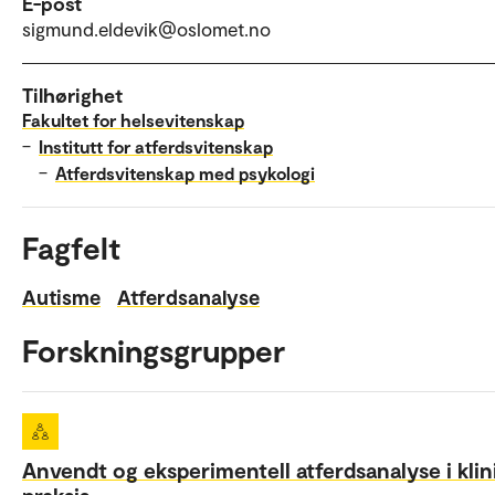
E-post
sigmund.eldevik@oslomet.no
Tilhørighet
Fakultet for helsevitenskap
–
Institutt for atferdsvitenskap
–
Atferdsvitenskap med psykologi
Fagfelt
Autisme
Atferdsanalyse
Forskningsgrupper
Anvendt og eksperimentell atferdsanalyse i klin