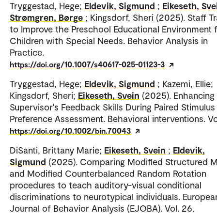
Tryggestad, Hege;
Eldevik, Sigmund
;
Eikeseth, Sve
Strømgren, Børge
; Kingsdorf, Sheri (2025). Staff Tr
to Improve the Preschool Educational Environment 
Children with Special Needs. Behavior Analysis in
Practice.
https://doi.org/10.1007/s40617-025-01123-3
Tryggestad, Hege;
Eldevik, Sigmund
; Kazemi, Ellie;
Kingsdorf, Sheri;
Eikeseth, Svein
(2025). Enhancing
Supervisor's Feedback Skills During Paired Stimulus
Preference Assessment. Behavioral interventions. Vo
https://doi.org/10.1002/bin.70043
DiSanti, Brittany Marie;
Eikeseth, Svein
;
Eldevik,
Sigmund
(2025). Comparing Modified Structured M
and Modified Counterbalanced Random Rotation
procedures to teach auditory-visual conditional
discriminations to neurotypical individuals. Europea
Journal of Behavior Analysis (EJOBA). Vol. 26.