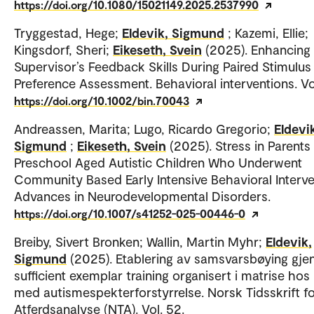
https://doi.org/10.1080/15021149.2025.2537990
Tryggestad, Hege;
Eldevik, Sigmund
; Kazemi, Ellie;
Kingsdorf, Sheri;
Eikeseth, Svein
(2025). Enhancing
Supervisor’s Feedback Skills During Paired Stimulus
Preference Assessment. Behavioral interventions. Vo
https://doi.org/10.1002/bin.70043
Andreassen, Marita; Lugo, Ricardo Gregorio;
Eldevi
Sigmund
;
Eikeseth, Svein
(2025). Stress in Parents
Preschool Aged Autistic Children Who Underwent
Community Based Early Intensive Behavioral Interve
Advances in Neurodevelopmental Disorders.
https://doi.org/10.1007/s41252-025-00446-0
Breiby, Sivert Bronken; Wallin, Martin Myhr;
Eldevik,
Sigmund
(2025). Etablering av samsvarsbøying gj
sufficient exemplar training organisert i matrise hos
med autismespekterforstyrrelse. Norsk Tidsskrift f
Atferdsanalyse (NTA). Vol. 52.