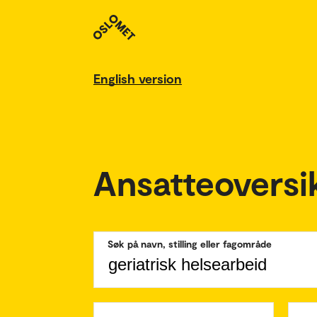
English version
Ansatteoversi
Søk på navn, stilling eller fagområde