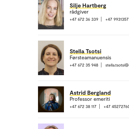
Silje Hartberg
rådgiver
+47 672 36 339
+47 9931357
Stella Tsotsi
Førsteamanuensis
+47 672 35 948
stella.tsotsi
Astrid Bergland
Professor emeriti
+47 672 38 117
+47 4527276