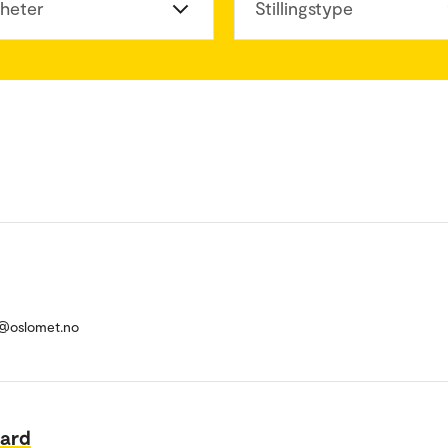
heter
Stillingstype
e@oslomet.no
aard