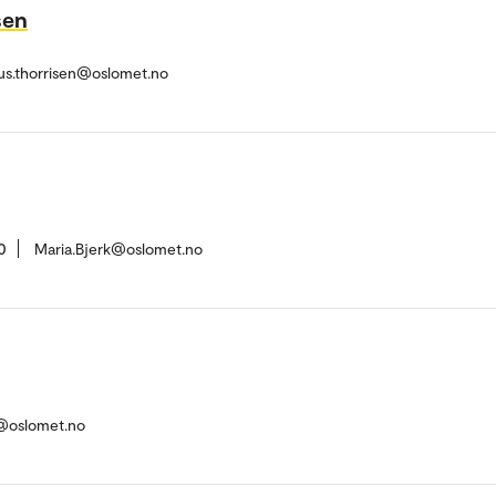
sen
us.thorrisen@oslomet.no
0
Maria.Bjerk@oslomet.no
g@oslomet.no