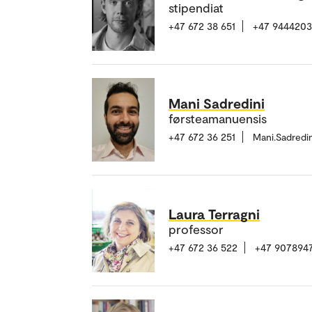
stipendiat
+47 672 38 651
+47 944420
Mani Sadredini
førsteamanuensis
+47 672 36 251
Mani.Sadredi
Laura Terragni
professor
+47 672 36 522
+47 907894