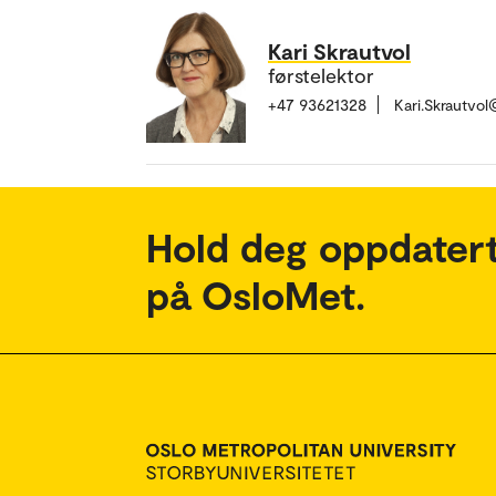
Kari Skrautvol
førstelektor
+47 93621328
Kari.Skrautvo
Hold deg oppdatert
på OsloMet.