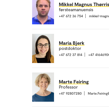
Mikkel Magnus Thørri
førsteamanuensis
+47 672 36 754
mikkel-magn
Maria Bjerk
postdoktor
+47 672 37 814
+47 4164690
Marte Feiring
Professor
+47 92807280
Marte.Feirin