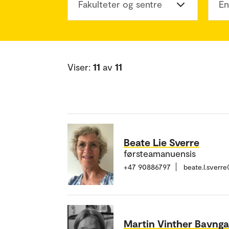
Fakulteter og sentre
En
Viser:
11
av
11
Beate Lie Sverre
førsteamanuensis
+47 90886797
beate.l.sverr
Martin Vinther Bavng