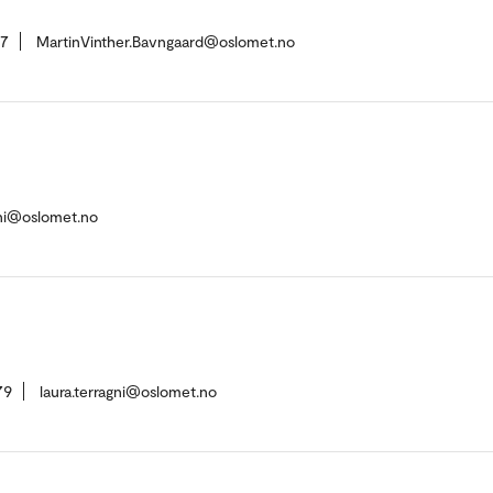
37
MartinVinther.Bavngaard@oslomet.no
ni@oslomet.no
79
laura.terragni@oslomet.no