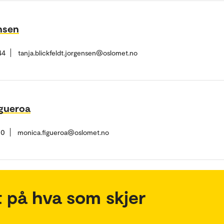
ensen
44
tanja.blickfeldt.jorgensen@oslomet.no
gueroa
10
monica.figueroa@oslomet.no
 på hva som skjer