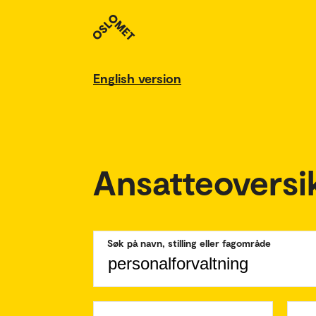
English version
Ansatteoversi
Søk på navn, stilling eller fagområde