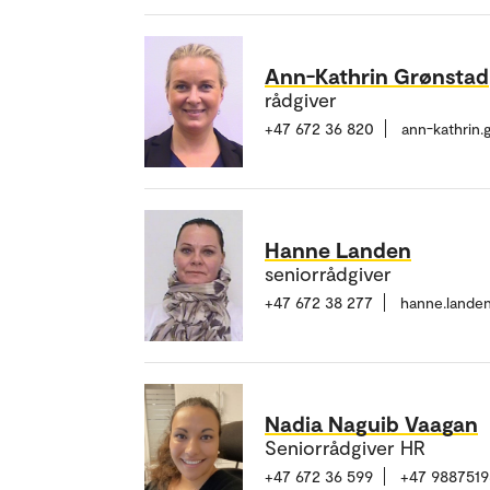
Ann-Kathrin Grønstad
rådgiver
+47 672 36 820
ann-kathrin
Hanne Landen
seniorrådgiver
+47 672 38 277
hanne.lande
Nadia Naguib Vaagan
Seniorrådgiver HR
+47 672 36 599
+47 9887519