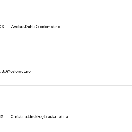
03
Anders.Dahle@oslomet.no
k.Bo@oslomet.no
42
Christina.Lindskog@oslomet.no