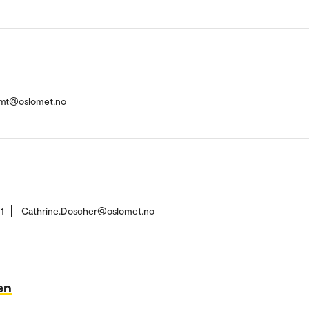
omt@oslomet.no
1
Cathrine.Doscher@oslomet.no
en