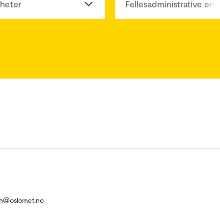
heter
Fellesadministrative enh
eth@oslomet.no