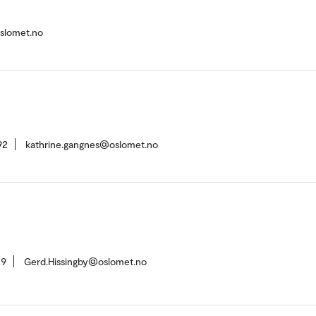
slomet.no
92
kathrine.gangnes@oslomet.no
29
Gerd.Hissingby@oslomet.no