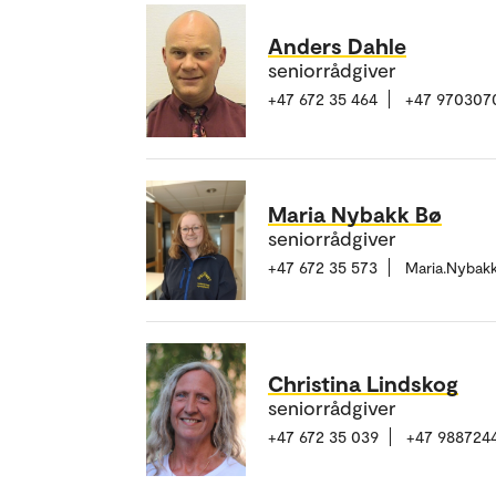
Anders Dahle
seniorrådgiver
+47 672 35 464
+47 970307
Maria Nybakk Bø
seniorrådgiver
+47 672 35 573
Maria.Nybak
Christina Lindskog
seniorrådgiver
+47 672 35 039
+47 988724