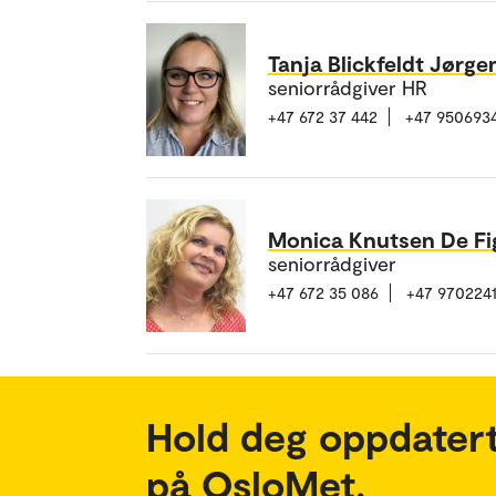
Tanja Blickfeldt Jørg
seniorrådgiver HR
+47 672 37 442
+47 950693
Monica Knutsen De Fi
seniorrådgiver
+47 672 35 086
+47 970224
Hold deg oppdatert
på OsloMet.