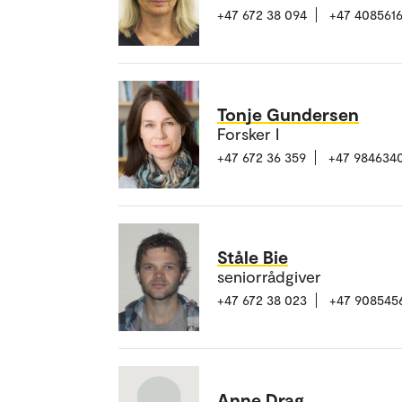
+47 672 38 094
+47 408561
Tonje Gundersen
Forsker I
+47 672 36 359
+47 984634
Ståle Bie
seniorrådgiver
+47 672 38 023
+47 908545
Anne Drag