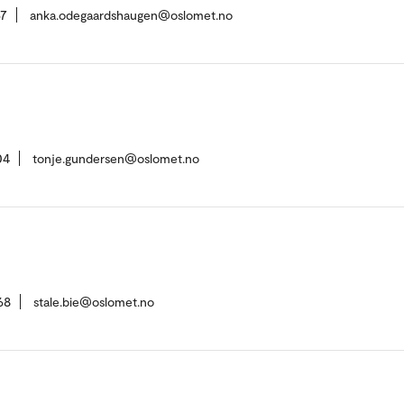
67
anka.odegaardshaugen@oslomet.no
04
tonje.gundersen@oslomet.no
68
stale.bie@oslomet.no