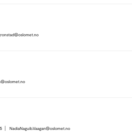
.gronstad@oslomet.no
n@oslomet.no
5
NadiaNaguib.Vaagan@oslomet.no