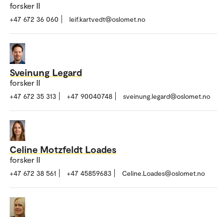
forsker II
+47 672 36 060
leif.kartvedt@oslomet.no
Sveinung Legard
forsker II
+47 672 35 313
+47 90040748
sveinung.legard@oslomet.no
Celine Motzfeldt Loades
forsker II
+47 672 38 561
+47 45859683
Celine.Loades@oslomet.no