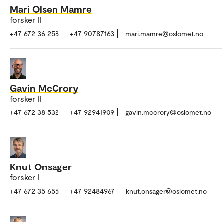
Mari Olsen Mamre
forsker II
+47 672 36 258
+47 90787163
mari.mamre@oslomet.no
Gavin McCrory
forsker II
+47 672 38 532
+47 92941909
gavin.mccrory@oslomet.no
Knut Onsager
forsker I
+47 672 35 655
+47 92484967
knut.onsager@oslomet.no