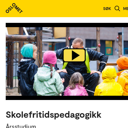
Studieoversikt
SØK
M
Skolefritidspedagogikk
Årsstudium