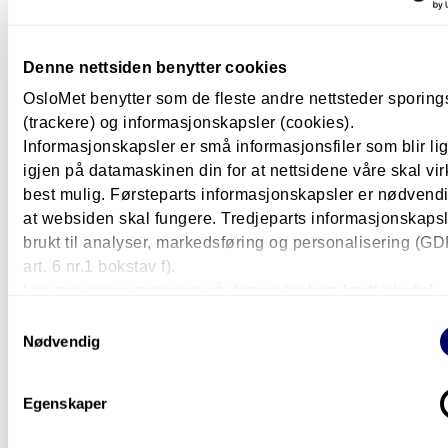
Emilia Andersson-Bakken
Professor
+47 672 37 586
+47 48289866
emilia.andersson-
Denne nettsiden benytter cookies
bakken@oslomet.no
OsloMet benytter som de fleste andre nettsteder sporin
(trackere) og informasjonskapsler (cookies).
Informasjonskapsler er små informasjonsfiler som blir l
Du er kanskje også interessert i
igjen på datamaskinen din for at nettsidene våre skal vir
disse?
best mulig. Førsteparts informasjonskapsler er nødvendi
at websiden skal fungere. Tredjeparts informasjonskapsle
brukt til analyser, markedsføring og personalisering (G
Grunnskolelærerutdanning for trinn 1-7
art. 6 nr.1 bokstav f).
Les mer om personvern på
denne lenken (nytt vindu).
Masterprogram
5 år
Pilestredet i Oslo
Heltid
Samtykkevalg
Nødvendig
Studenthistorier og nyheter
Egenskaper