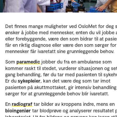
Det finnes mange muligheter ved OsloMet for deg
ønsker å jobbe med mennesker, enten du vil jobbe 
eller forebyggende, være den som bidrar til at pasi
får en riktig diagnose eller være den som sørger for
mennesker får ivaretatt sine grunnleggende behov.
Som
paramedic
jobber du fra en ambulanse som
kommer raskt til stedet, vurderer situasjonen og set
gang behandling, før du tar med pasienten til sykeh
Er du
sykepleier
, kan det være deg som tar imot
pasienten på akuttmottaket, gir intensiv behandling
sørger for at grunnleggende behov blir ivaretatt.
En
radiograf
tar bilder av kroppens indre, mens en
bioingeniør
tar blodprøve og analyserer resultatet 
laboratoriet. Ut fra bildene og prøvene kan legen stil