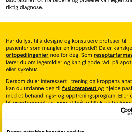
riktig diagnose.
Har du lyst til å designe og konstruere proteser til
pasienter som mangler en kroppsdel? Da er kanskj
ortopediingeniør
noe for deg. Som
reseptarfarma
lærer du om legemidler og kan gi gode råd på apo
eller sykehus.
Dersom du er interessert i trening og kroppens ana
kan du utdanne deg til
fysioterapeut
og hjelpe pas
med et behandlings- og opptreningsprogram. Eller 
bli
ergoterapeut
og finne ut hvilke tiltak og hjelpem
som behøves for at personen skal klare seg selv. Fo
mennesker med nedsatt funksjonsevne kan en
vernepleier
bidra med å tilrettelegge for at man får
mulighet til livsutfoldelse på linje med andre.
Denne nettsiden benytter cookies