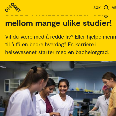
SØK
M
Jobbe i helsevesenet? Velg
mellom mange ulike studier!
Vil du være med å redde liv? Eller hjelpe men
til å få en bedre hverdag? En karriere i
helsevesenet starter med en bachelorgrad.