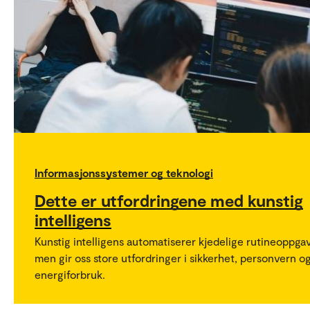
Informasjonssystemer og teknologi
Dette er utfordringene med kunstig
intelligens
Kunstig intelligens automatiserer kjedelige rutineoppgav
men gir oss store utfordringer i sikkerhet, personvern o
energiforbruk.