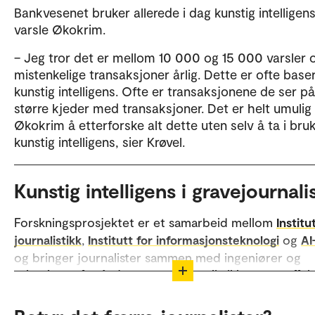
Bankvesenet bruker allerede i dag kunstig intelligens
varsle Økokrim.
– Jeg tror det er mellom 10 000 og 15 000 varsler
mistenkelige transaksjoner årlig. Dette er ofte base
kunstig intelligens. Ofte er transaksjonene de ser på
større kjeder med transaksjoner. Det er helt umulig 
Økokrim å etterforske alt dette uten selv å ta i bru
kunstig intelligens, sier Krøvel.
Kunstig intelligens i gravejournali
Forskningsprosjektet er et samarbeid mellom
Institu
,
og
journalistikk
Institutt for informasjonsteknologi
AI
og bringer journalister sammen med ingeniører og
teknologer for å gjøre gravejournalistikken mer effek