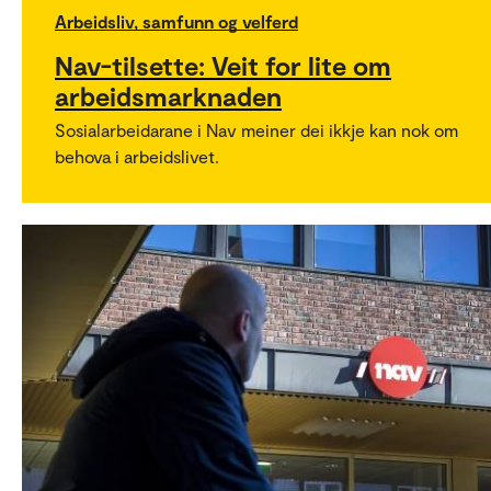
Arbeidsliv, samfunn og velferd
Nav-tilsette: Veit for lite om
arbeidsmarknaden
Sosialarbeidarane i Nav meiner dei ikkje kan nok om
behova i arbeidslivet.