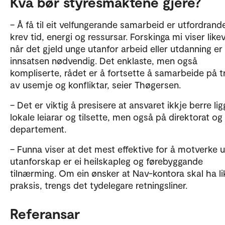
Kva bør styresmaktene gjere?
– Å få til eit velfungerande samarbeid er utfordrand
krev tid, energi og ressursar. Forskinga mi viser likev
når det gjeld unge utanfor arbeid eller utdanning e
innsatsen nødvendig. Det enklaste, men også
kompliserte, rådet er å fortsette å samarbeide på t
av usemje og konfliktar, seier Thøgersen.
– Det er viktig å presisere at ansvaret ikkje berre li
lokale leiarar og tilsette, men også på direktorat og
departement.
– Funna viser at det mest effektive for å motverke 
utanforskap er ei heilskapleg og førebyggande
tilnærming. Om ein ønsker at Nav-kontora skal ha li
praksis, trengs det tydelegare retningsliner.
Referansar