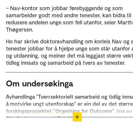
– Nav-kontor som jobbar førebyggande og som
samarbeider godt med andre tenester, kan bidra til
redusere andelen unge som fell utanfor, seier Marth
Thøgersen.
Ho har skrive doktoravhandling om korleis Nav og 
tenester jobbar for å hjelpe unge som står utanfor 
og utdanning, og meiner det må leggjast større vek
tidleg innsats og samarbeid på tvers av tenester.
Om undersøkinga
Avhandlinga ”Tverrsektorielt samarbeid og tidlig inns
å motvirke ungt utenforskap” er ein del av det større
, leia a
forskingsprosjektet ”Organising for Outcome”
Alm Andreassen ved OsloMet
Prosjektet samanlikna kommunar som statistisk hadd