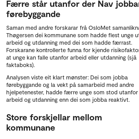
Færre står utanfor der Nav jobba
høgare og lågare andel unge utanfor arbeid og oppl
(NEETs) enn det som var forventa, ut frå kjende
førebyggande
risikofaktorar, slik som kommunestorleik, sentralitet,
arbeidsmarknadsforhold og individuelle faktorar hos
Saman med andre forskarar frå OsloMet samanlikn
unge og familiane deira.
Thøgersen dei kommunane som hadde flest unge u
arbeid og utdanning med dei som hadde færrast.
Funna i avhandlinga er basert på intervju gjennomfør
Forskarane kontrollerte funna for kjende risikofakto
norske kommunar, der 10 kommunar hadde færre un
at unge kan falle utanfor arbeid eller utdanning (sjå
NEETs og 10 kommunar hadde fleire unge NEETs enn
faktaboks).
forventa.
Analysen viste eit klart mønster: Dei som jobba
førebyggande og la vekt på samarbeid med andre
hjelpetenester, hadde færre unge som stod utanfor
arbeid og utdanning enn dei som jobba reaktivt.
Store forskjellar mellom
kommunane