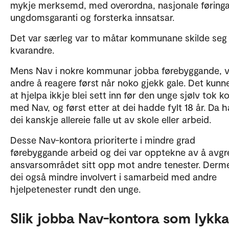
mykje merksemd, med overordna, nasjonale føringa
ungdomsgaranti og forsterka innsatsar.
Det var særleg var to måtar kommunane skilde seg 
kvarandre.
Mens Nav i nokre kommunar jobba førebyggande, v
andre å reagere først når noko gjekk gale. Det kunn
at hjelpa ikkje blei sett inn før den unge sjølv tok k
med Nav, og først etter at dei hadde fylt 18 år. Da 
dei kanskje allereie falle ut av skole eller arbeid.
Desse Nav-kontora prioriterte i mindre grad
førebyggande arbeid og dei var opptekne av å avg
ansvarsområdet sitt opp mot andre tenester. Derm
dei også mindre involvert i samarbeid med andre
hjelpetenester rundt den unge.
Slik jobba Nav-kontora som lykk