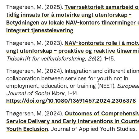
Thøgersen, M. (2025).
Tverrsektorielt samarbeid o
tidlig innsats for å motvirke ungt utenforskap -
Betydningen av lokale NAV-kontors tilnærminger 
integrert tjenestelevering
.
Thøgersen, M. (2023).
NAV-kontorets rolle i å mot
ungt utenforskap – proaktive og reaktive tilnærm
Tidsskrift for velferdsforskning
,
26
(2), 1-15.
Thøgersen, M. (2024). Integration and differentiation
collaboration between services for youth not in
employment, education, or training (NEET).
Europea
Journal of Social Work
, 1-14.
https://doi.org/10.1080/13691457.2024.2306378
Thøgersen, M. (2024).
Outcomes of Comprehensi
Service Delivery and Early Interventions in Count
Youth Exclusion
. Journal of Applied Youth Studies.