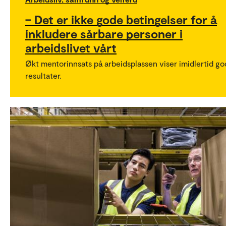
– Det er ikke gode betingelser for å
inkludere sårbare personer i
arbeidslivet vårt
Økt mentorinnsats på arbeidsplassen viser imidlertid g
resultater.