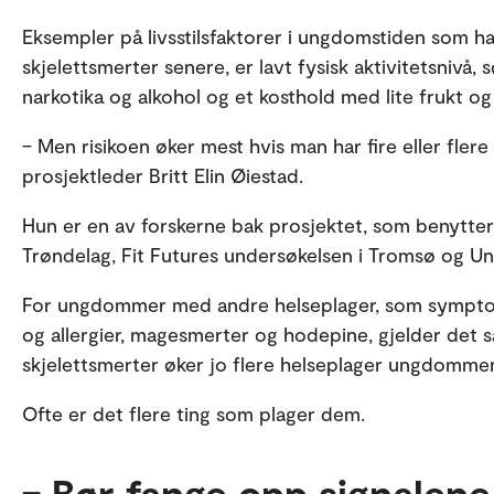
Eksempler på livsstilsfaktorer i ungdomstiden som
skjelettsmerter senere, er lavt fysisk aktivitetsnivå,
narkotika og alkohol og et kosthold med lite frukt og
– Men risikoen øker mest hvis man har fire eller flere 
prosjektleder Britt Elin Øiestad.
Hun er en av forskerne bak prosjektet, som benytte
Trøndelag, Fit Futures undersøkelsen i Tromsø og U
For ungdommer med andre helseplager, som sympto
og allergier, magesmerter og hodepine, gjelder det 
skjelettsmerter øker jo flere helseplager ungdommen
Ofte er det flere ting som plager dem.
– Bør fange opp signalene 