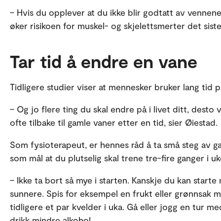
– Hvis du opplever at du ikke blir godtatt av vennen
øker risikoen for muskel- og skjelettsmerter det sis
Tar tid å endre en vane
Tidligere studier viser at mennesker bruker lang tid 
– Og jo flere ting du skal endre på i livet ditt, desto 
ofte tilbake til gamle vaner etter en tid, sier Øiestad.
Som fysioterapeut, er hennes råd å ta små steg av g
som mål at du plutselig skal trene tre-fire ganger i uk
– Ikke ta bort så mye i starten. Kanskje du kan starte m
sunnere. Spis for eksempel en frukt eller grønnsak 
tidligere et par kvelder i uka. Gå eller jogg en tur m
drikk mindre alkohol.