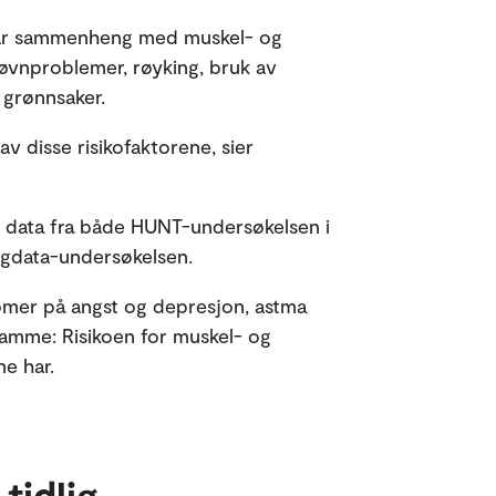
 har sammenheng med muskel- og
 søvnproblemer, røyking, bruk av
 grønnsaker.
av disse risikofaktorene, sier
r data fra både HUNT-undersøkelsen i
ngdata-undersøkelsen.
mer på angst og depresjon, astma
samme: Risikoen for muskel- og
e har.
tidlig