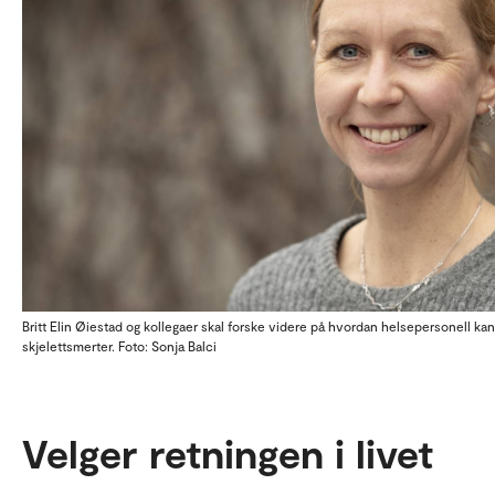
Britt Elin Øiestad og kollegaer skal forske videre på hvordan helsepersonell 
skjelettsmerter. Foto: Sonja Balci
Velger retningen i livet