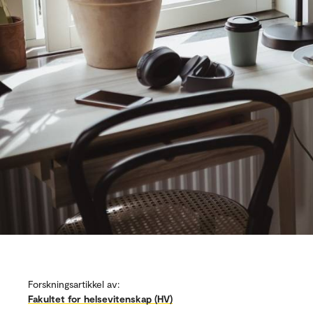
Forskningsartikkel av:
Fakultet for helsevitenskap (HV)