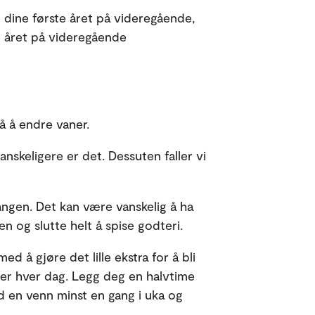
e dine første året på videregående,
te året på videregående
på å endre vaner.
vanskeligere er det. Dessuten faller vi
angen. Det kan være vanskelig å ha
en og slutte helt å spise godteri.
ed å gjøre det lille ekstra for å bli
mer hver dag. Legg deg en halvtime
ed en venn minst en gang i uka og