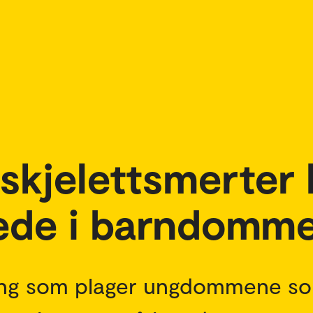
skjelettsmerter
erede i barndomm
 ting som plager ungdommene so