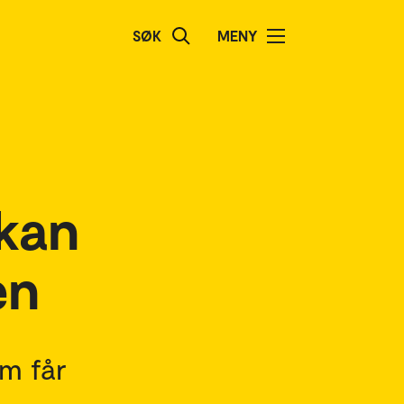
SØK
MENY
 kan
en
m får