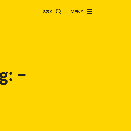
SØK
MENY
g: –