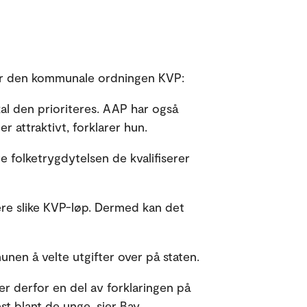
or den kommunale ordningen KVP:
skal den prioriteres. AAP har også
 attraktivt, forklarer hun.
 folketrygdytelsen de kvalifiserer
ere slike KVP-løp. Dermed kan det
nen å velte utgifter over på staten.
 derfor en del av forklaringen på
st blant de unge, sier Bay.