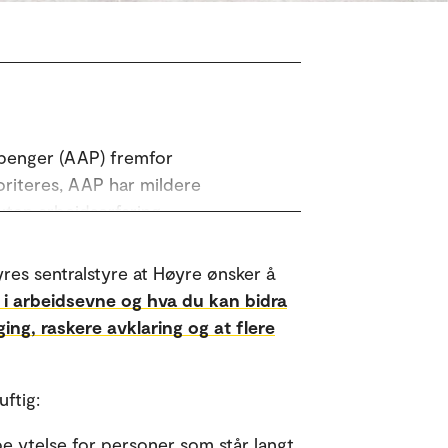
spenger (AAP) fremfor
ioriteres, AAP har mildere
uten arbeidserfaring.
over på staten. Ressurskrevende KVP
yres sentralstyre at Høyre ønsker å
 i arbeidsevne og hva du kan bidra
en. Systemdesignet gjør det
ing, raskere avklaring og at flere
sene blir tidkrevende, og altfor
ftig:
v OsloMet.
pe ytelse for personer som står langt