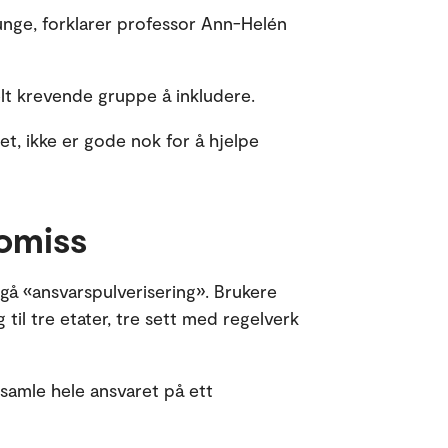
 unge, forklarer professor Ann-Helén
lt krevende gruppe å inkludere.
het, ikke er gode nok for å hjelpe
omiss
gå «ansvarspulverisering». Brukere
 til tre etater, tre sett med regelverk
å samle hele ansvaret på ett