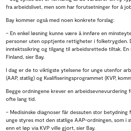
fra arbeidslivet, men som har forutsetninger for å job
Bay kommer også med noen konkrete forslag:
– En enkel løsning kunne være å innføre en minstey
personer uten opptjente rettigheter i folketrygden.
inntektssikring og tilgang til arbeidsrettede tiltak. En
Finland, sier Bay.
I dag er de to viktigste ytelsene for unge utenfor ar
(AAP, statlig) og Kvalifiseringsprogrammet (KVP, komm
Begge ordningene krever en arbeidsevnevurdering før 
ofte lang tid.
– Medisinske diagnoser får dessuten stor betydning fo
unge styres mot den statlige AAP-ordningen, som i st
enn et løp via KVP ville gjort, sier Bay.