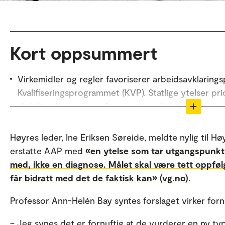
Kort oppsummert
Virkemidler og regler favoriserer arbeidsavklaring
Kvalifiseringsprogrammet (KVP). Statlige ytelser pr
aktivitetskrav og er ofte eneste mulighet for unge 
Det er kommunale insentiver til å velte kostnader 
Høyres leder, Ine Eriksen Søreide, meldte nylig til Hø
gjør at flere unge ender på helserelaterte ytelser.
erstatte AAP med
«en ytelse som tar utgangspunkt
Hovedproblemet er virkemidlene, ikke NAV-praksis
med, ikke en diagnose. Målet skal være tett oppfølg
krevende å avgjøre riktige ytelser og tiltak, proses
får bidratt med det de faktisk kan» (vg.no)
.
mange unge holdes utenfor arbeid.
Professor Ann-Helén Bay syntes forslaget virker fornu
Oppsummeringen er laget av KI og kvalitetssikret a
– Jeg synes det er fornuftig at de vurderer en ny ty