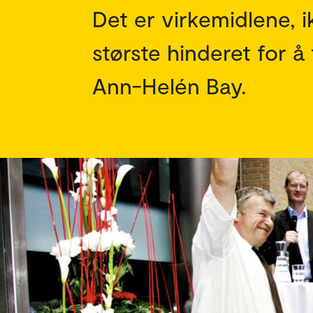
Det er virkemidlene, i
største hinderet for å
Ann-Helén Bay.