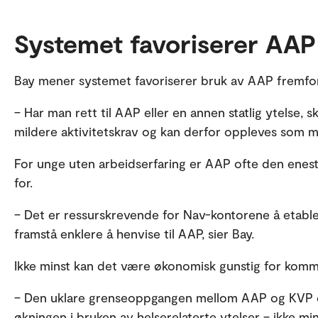
Systemet favoriserer AAP
Bay mener systemet favoriserer bruk av AAP fremf
– Har man rett til AAP eller en annen statlig ytelse, 
mildere aktivitetskrav og kan derfor oppleves som mer
For unge uten arbeidserfaring er AAP ofte den eneste
for.
– Det er ressurskrevende for Nav-kontorene å etabl
framstå enklere å henvise til AAP, sier Bay.
Ikke minst kan det være økonomisk gunstig for kommu
– Den uklare grenseoppgangen mellom AAP og KVP er
økningen i bruken av helserelaterte ytelser – ikke min