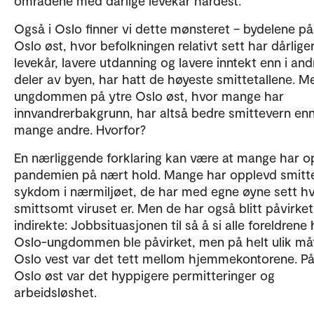
områdene med dårlige levekår hardest.
Også i Oslo finner vi dette mønsteret – bydelene på
Oslo øst, hvor befolkningen relativt sett har dårlige
levekår, lavere utdanning og lavere inntekt enn i and
deler av byen, har hatt de høyeste smittetallene. M
ungdommen på ytre Oslo øst, hvor mange har
innvandrerbakgrunn, har altså bedre smittevern en
mange andre. Hvorfor?
En nærliggende forklaring kan være at mange har o
pandemien på nært hold. Mange har opplevd smitt
sykdom i nærmiljøet, de har med egne øyne sett h
smittsomt viruset er. Men de har også blitt påvirke
indirekte: Jobbsituasjonen til så å si alle foreldrene
Oslo-ungdommen ble påvirket, men på helt ulik må
Oslo vest var det tett mellom hjemmekontorene. På
Oslo øst var det hyppigere permitteringer og
arbeidsløshet.