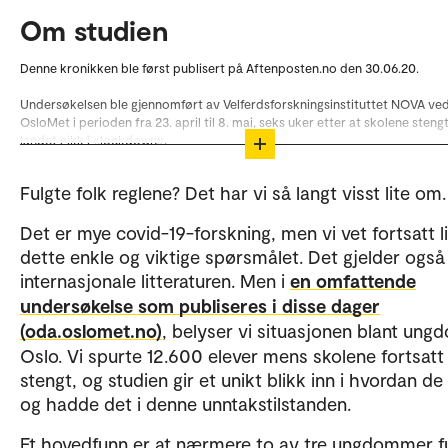
Om studien
Denne kronikken ble først publisert på Aftenposten.no den 30.06.20.
Undersøkelsen ble gjennomført av Velferdsforskningsinstituttet NOVA ve
OsloMet i perioden fra 23. april til 8. mai, seks uker etter at skolene steng
landet gikk i «lockdown».
Utdanningsetaten i Oslo bidro til å tilrettelegge den digitale datainnsamli
Fulgte folk reglene? Det har vi så langt visst lite om.
Rapporten «Oslo-ungdom i koronatiden – en studie av ungdom under cov
Det er mye covid-19-forskning, men vi vet fortsatt l
pandemien» er basert på en kvantitativ undersøkelse med 12.686 deltaker
alderen 13 til 19 år. Ungdommene er elever ved offentlige ungdoms- og
dette enkle og viktige spørsmålet. Det gjelder også
videregående skoler.
internasjonale litteraturen. Men i
en omfattende
Undersøkelsen ble gjennomført av forskerne Anders Bakken, Willy Peders
undersøkelse som publiseres i disse dager
Tilmann Von Soest og Mira Aaboen fra NOVA, OsloMet og Det
(oda.oslomet.no)
, belyser vi situasjonen blant ungd
samfunnsvitenskapelige fakultet, Universitetet i Oslo.
Oslo. Vi spurte 12.600 elever mens skolene fortsatt
Funnene i kronikken er også publisert i «Smittevern blant ungdom under 
stengt, og studien gir et unikt blikk inn i hvordan de
pandemien» i Tidsskrift for Den norske legeforening.
og hadde det i denne unntakstilstanden.
Et hovedfunn er at nærmere to av tre ungdommer f