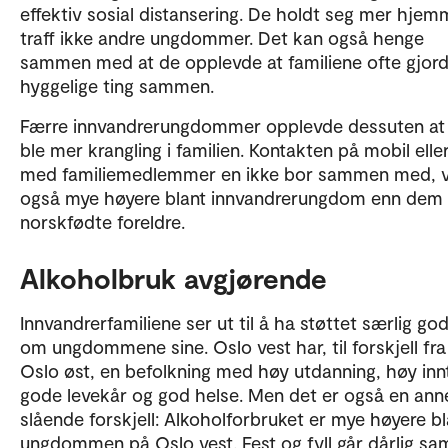
effektiv sosial distansering. De holdt seg mer hjem
traff ikke andre ungdommer. Det kan også henge
sammen med at de opplevde at familiene ofte gjor
hyggelige ting sammen.
Færre innvandrerungdommer opplevde dessuten at
ble mer krangling i familien. Kontakten på mobil elle
med familiemedlemmer en ikke bor sammen med, 
også mye høyere blant innvandrerungdom enn dem
norskfødte foreldre.
Alkoholbruk avgjørende
Innvandrerfamiliene ser ut til å ha støttet særlig go
om ungdommene sine. Oslo vest har, til forskjell fra
Oslo øst, en befolkning med høy utdanning, høy inn
gode levekår og god helse. Men det er også en ann
slående forskjell: Alkoholforbruket er mye høyere bl
ungdommen på Oslo vest. Fest og fyll går dårlig s