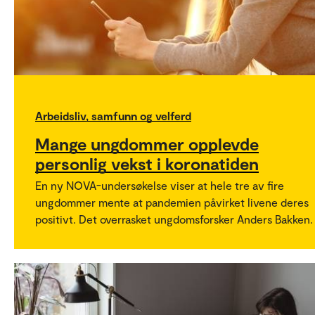
Arbeidsliv, samfunn og velferd
Mange ungdommer opplevde
personlig vekst i koronatiden
En ny NOVA-undersøkelse viser at hele tre av fire
ungdommer mente at pandemien påvirket livene deres
positivt. Det overrasket ungdomsforsker Anders Bakken.