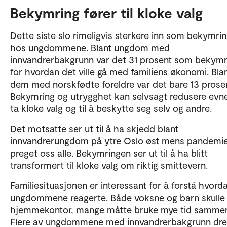
Bekymring fører til kloke valg
Dette siste slo rimeligvis sterkere inn som bekymri
hos ungdommene. Blant ungdom med
innvandrerbakgrunn var det 31 prosent som bekymr
for hvordan det ville gå med familiens økonomi. Bla
dem med norskfødte foreldre var det bare 13 prosen
Bekymring og utrygghet kan selvsagt redusere evnen
ta kloke valg og til å beskytte seg selv og andre.
Det motsatte ser ut til å ha skjedd blant
innvandrerungdom på ytre Oslo øst mens pandemi
preget oss alle. Bekymringen ser ut til å ha blitt
transformert til kloke valg om riktig smittevern.
Familiesituasjonen er interessant for å forstå hvord
ungdommene reagerte. Både voksne og barn skulle
hjemmekontor, mange måtte bruke mye tid samme
Flere av ungdommene med innvandrerbakgrunn dr