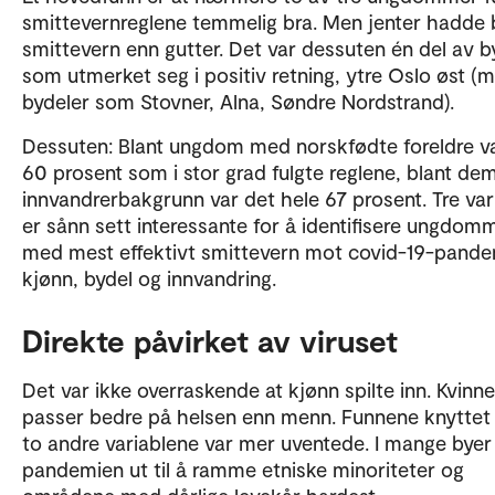
smittevernreglene temmelig bra. Men jenter hadde
smittevern enn gutter. Det var dessuten én del av b
som utmerket seg i positiv retning, ytre Oslo øst (
bydeler som Stovner, Alna, Søndre Nordstrand).
Dessuten: Blant ungdom med norskfødte foreldre v
60 prosent som i stor grad fulgte reglene, blant d
innvandrerbakgrunn var det hele 67 prosent. Tre var
er sånn sett interessante for å identifisere ungdo
med mest effektivt smittevern mot covid-19-pande
kjønn, bydel og innvandring.
Direkte påvirket av viruset
Det var ikke overraskende at kjønn spilte inn. Kvinne
passer bedre på helsen enn menn. Funnene knyttet t
to andre variablene var mer uventede. I mange byer
pandemien ut til å ramme etniske minoriteter og