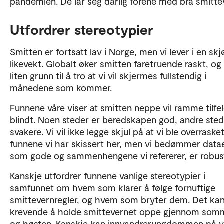
pandemien. De lar seg dårlig forene med bra smitte
Utfordrer stereotypier
Smitten er fortsatt lav i Norge, men vi lever i en skj
likevekt. Globalt øker smitten faretruende raskt, og
liten grunn til å tro at vi vil skjermes fullstendig i
månedene som kommer.
Funnene våre viser at smitten neppe vil ramme tilfe
blindt. Noen steder er beredskapen god, andre sted
svakere. Vi vil ikke legge skjul på at vi ble overraske
funnene vi har skissert her, men vi bedømmer data
som gode og sammenhengene vi refererer, er robus
Kanskje utfordrer funnene vanlige stereotypier i
samfunnet om hvem som klarer å følge fornuftige
smittevernregler, og hvem som bryter dem. Det kan
krevende å holde smittevernet oppe gjennom som
og høsten. Kanskje kan innvandrerungdommen på y