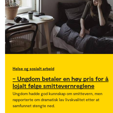
Helse og sosialt arbeid
– Ungdom betaler en høy pris for å
lojalt følge smittevernreglene
Ungdom hadde god kunnskap om smittevern, men
rapporterte om dramatisk lav livskvalitet etter at
samfunnet stengte ned.