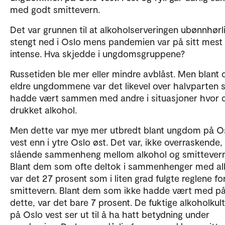
med godt smittevern.
Det var grunnen til at alkoholserveringen ubønnhørli
stengt ned i Oslo mens pandemien var på sitt mest
intense. Hva skjedde i ungdomsgruppene?
Russetiden ble mer eller mindre avblåst. Men blant 
eldre ungdommene var det likevel over halvparten
hadde vært sammen med andre i situasjoner hvor d
drukket alkohol.
Men dette var mye mer utbredt blant ungdom på O
vest enn i ytre Oslo øst. Det var, ikke overraskende,
slående sammenheng mellom alkohol og smittevern
Blant dem som ofte deltok i sammenhenger med al
var det 27 prosent som i liten grad fulgte reglene fo
smittevern. Blant dem som ikke hadde vært med p
dette, var det bare 7 prosent. De fuktige alkoholkul
på Oslo vest ser ut til å ha hatt betydning under