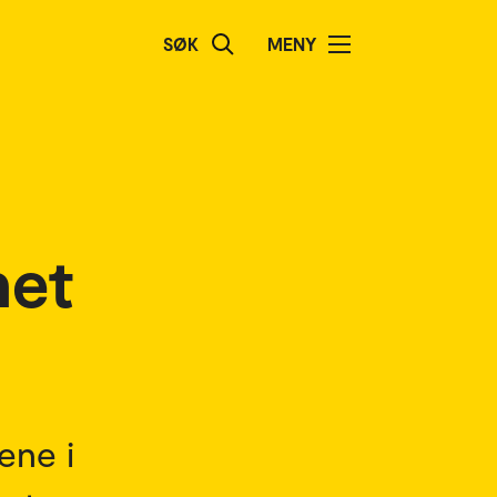
SØK
MENY
het
ene i