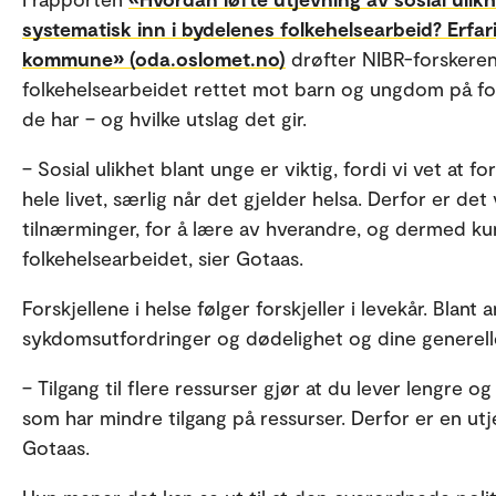
systematisk inn i bydelenes folkehelsearbeid? Erfari
kommune» (oda.oslomet.no)
drøfter NIBR-forskeren
folkehelsearbeidet rettet mot barn og ungdom på fors
de har – og hvilke utslag det gir.
– Sosial ulikhet blant unge er viktig, fordi vi vet at f
hele livet, særlig når det gjelder helsa. Derfor er 
tilnærminger, for å lære av hverandre, og dermed k
folkehelsearbeidet, sier Gotaas.
Forskjellene i helse følger forskjeller i levekår. Bla
sykdomsutfordringer og dødelighet og dine generelle
– Tilgang til flere ressurser gjør at du lever lengre 
som har mindre tilgang på ressurser. Derfor er en utje
Gotaas.