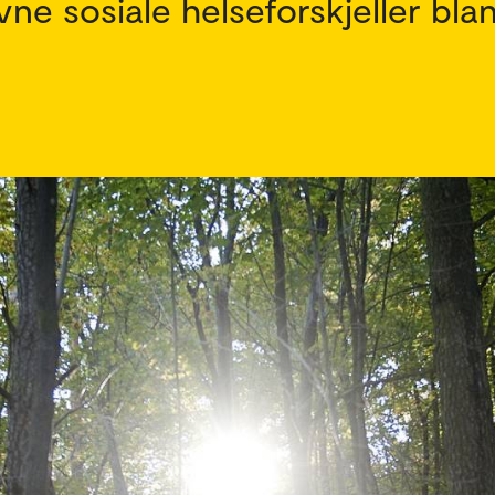
vne sosiale helseforskjeller bla