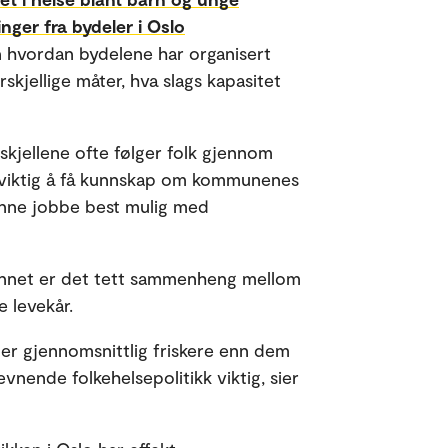
nger fra bydeler i Oslo
 hvordan bydelene har organisert
kjellige måter, hva slags kapasitet
orskjellene ofte følger folk gjennom
det viktig å få kunnskap om kommunenes
unne jobbe best mulig med
nt annet er det tett sammenheng mellom
 levekår.
og er gjennomsnittlig friskere enn dem
vnende folkehelsepolitikk viktig, sier