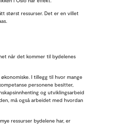
kken i Oslo har effekt.
t størst ressurser. Det er en villet
aas.
ikhet når det kommer til bydelenes
 økonomiske. I tillegg til hvor mange
n kompetanse personene besitter,
nnskapsinnhenting og utviklingsarbeid
iden, må også arbeidet med hvordan
mye ressurser bydelene har, er