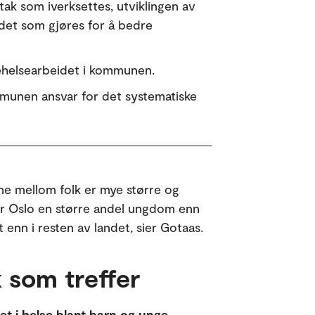
ltak som iverksettes, utviklingen av
det som gjøres for å bedre
ehelsearbeidet i kommunen.
munen ansvar for det systematiske
lene mellom folk er mye større og
 har Oslo en større andel ungdom enn
enn i resten av landet, sier Gotaas.
k som treffer
et i helse blant barn og unge