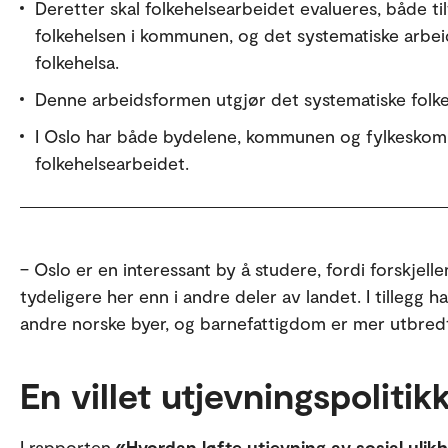
Deretter skal folkehelsearbeidet evalueres, både ti
folkehelsen i kommunen, og det systematiske arbei
folkehelsa.
Denne arbeidsformen utgjør det systematiske folk
I Oslo har både bydelene, kommunen og fylkeskom
folkehelsearbeidet.
– Oslo er en interessant by å studere, fordi forskjel
tydeligere her enn i andre deler av landet. I tillegg
andre norske byer, og barnefattigdom er mer utbredt 
En villet utjevningspolitik
I rapporten
«Hvordan løfte utjevning av sosial ulikh