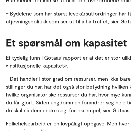
Hun mener det kan se ut til at den overordnede politi
– Bydelene som har størst levekårsutfordringer har fåt
utjevningspolitikk som ser ut til å ha truffet, sier Got
Et spørsmål om kapasitet
Et tydelig funn i Gotaas’ rapport er at det er stor ul
«institusjonelle kapasitet».
– Det handler i stor grad om ressurser, men ikke bare
stillinger du har, har det også stor betydning hvilke
hvilke organisatoriske ressurser du har, hvor mye ku
du får gjort. Siden ungdommen forandrer seg hele t
du skal nå dem endre seg, for eksempel, sier Gotaas.
Folkehelsearbeid er en lovpålagt oppgave. Men hvor 