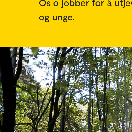
Oslo jobber for å utje
og unge.